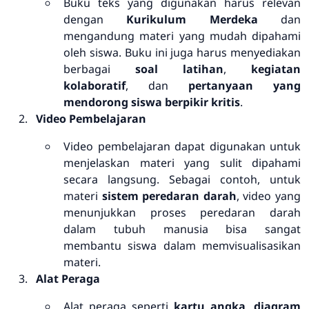
Buku teks yang digunakan harus relevan
dengan
Kurikulum Merdeka
dan
mengandung materi yang mudah dipahami
oleh siswa. Buku ini juga harus menyediakan
berbagai
soal latihan
,
kegiatan
kolaboratif
, dan
pertanyaan yang
mendorong siswa berpikir kritis
.
Video Pembelajaran
Video pembelajaran dapat digunakan untuk
menjelaskan materi yang sulit dipahami
secara langsung. Sebagai contoh, untuk
materi
sistem peredaran darah
, video yang
menunjukkan proses peredaran darah
dalam tubuh manusia bisa sangat
membantu siswa dalam memvisualisasikan
materi.
Alat Peraga
Alat peraga seperti
kartu angka
,
diagram