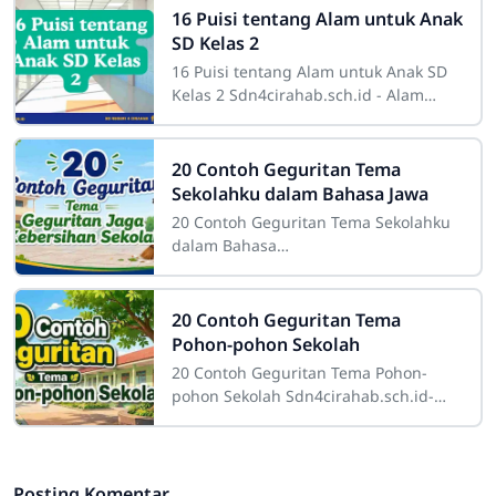
16 Puisi tentang Alam untuk Anak
SD Kelas 2
16 Puisi tentang Alam untuk Anak SD
Kelas 2 Sdn4cirahab.sch.id - Alam
selalu menjadi sumber inspirasi yang
tak terbatas bagi banyak orang. Bagi
20 Contoh Geguritan Tema
Sekolahku dalam Bahasa Jawa
20 Contoh Geguritan Tema Sekolahku
dalam Bahasa
JawaSdn4cirahab.sch.id- Geguritan
adalah salah satu bentuk sastra lisan
dalam budaya Jawa yang dikenal
20 Contoh Geguritan Tema
Pohon-pohon Sekolah
20 Contoh Geguritan Tema Pohon-
pohon Sekolah Sdn4cirahab.sch.id-
Pohon-pohon di sekitar sekolah
memiliki peran yang sangat penting.
Tidak hanya
Posting Komentar