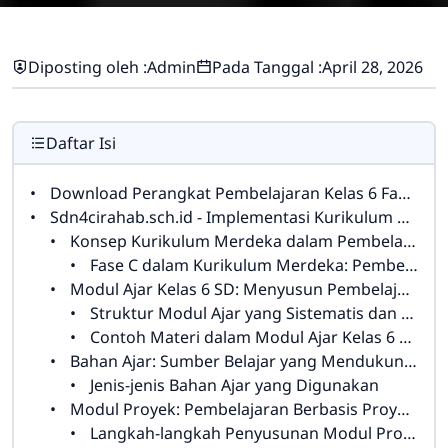
Diposting oleh :
Admin
Pada Tanggal :
April 28, 2026
Daftar Isi
Download Perangkat Pembelajaran Kelas 6 Fase C Kurikulum Merdeka
Sdn4cirahab.sch.id - Implementasi Kurikulum Merdeka di Indonesia menandai perubahan besar dalam sistem pendidikan yang berfokus pada pengembangan kompetensi, kemandirian, dan kreativitas siswa. Dalam konteks Kurikulum Merdeka, perangkat pembelajaran memiliki peranan yang sangat penting, khususnya untuk guru kelas 6 SD atau fase C. Perangkat pembelajaran yang sesuai dengan kurikulum ini harus dirancang agar bisa mengakomodasi berbagai gaya belajar siswa dan mendukung pembelajaran yang lebih fleksibel serta terintegrasi dengan kehidupan sehari-hari.
Konsep Kurikulum Merdeka dalam Pembelajaran Guru Kelas 6 SD
Fase C dalam Kurikulum Merdeka: Pembelajaran yang Lebih Mendalam
Modul Ajar Kelas 6 SD: Menyusun Pembelajaran yang Efektif
Struktur Modul Ajar yang Sistematis dan Menarik
Contoh Materi dalam Modul Ajar Kelas 6 SD
Bahan Ajar: Sumber Belajar yang Mendukung Pembelajaran yang Menarik
Jenis-jenis Bahan Ajar yang Digunakan
Modul Proyek: Pembelajaran Berbasis Proyek untuk Mengembangkan Keterampilan Siswa
Langkah-langkah Penyusunan Modul Proyek