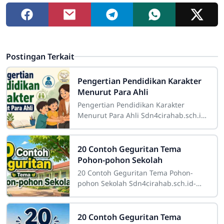
Postingan Terkait
Pengertian Pendidikan Karakter
Menurut Para Ahli
Pengertian Pendidikan Karakter
Menurut Para Ahli Sdn4cirahab.sch.id-
Pendidikan karakter adalah suatu
konsep yang sangat penting dalam
dunia
20 Contoh Geguritan Tema
Pohon-pohon Sekolah
20 Contoh Geguritan Tema Pohon-
pohon Sekolah Sdn4cirahab.sch.id-
Pohon-pohon di sekitar sekolah
memiliki peran yang sangat penting.
Tidak hanya
20 Contoh Geguritan Tema