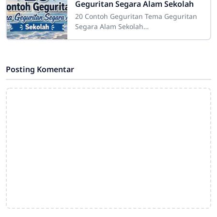
Geguritan Segara Alam Sekolah
20 Contoh Geguritan Tema Geguritan
Segara Alam Sekolah
Sdn4cirahab.sch.id- Geguritan adalah
salah satu bentuk puisi dalam bahasa
Jawa yang digunakan
Posting Komentar