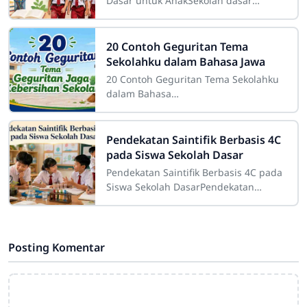
Dasar untuk AnakSekolah dasar
merupakan salah satu tahap
pendidikan yang memiliki peranan
sangat besar dalam
20 Contoh Geguritan Tema
Sekolahku dalam Bahasa Jawa
20 Contoh Geguritan Tema Sekolahku
dalam Bahasa
JawaSdn4cirahab.sch.id- Geguritan
adalah salah satu bentuk sastra lisan
dalam budaya Jawa yang dikenal
Pendekatan Saintifik Berbasis 4C
pada Siswa Sekolah Dasar
Pendekatan Saintifik Berbasis 4C pada
Siswa Sekolah DasarPendekatan
saintifik berbasis 4C pada siswa
sekolah dasar merupakan strategi
pembelajaran
Posting Komentar