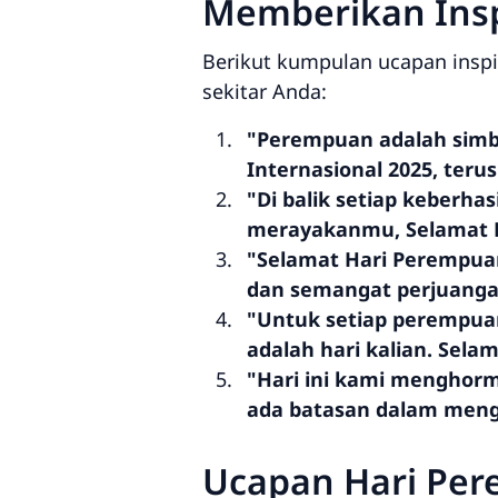
Memberikan Insp
Berikut kumpulan ucapan insp
sekitar Anda:
"Perempuan adalah simb
Internasional 2025, teru
"Di balik setiap keberha
merayakanmu, Selamat H
"Selamat Hari Perempuan
dan semangat perjuang
"Untuk setiap perempuan
adalah hari kalian. Sela
"Hari ini kami menghorm
ada batasan dalam menge
Ucapan Hari Per