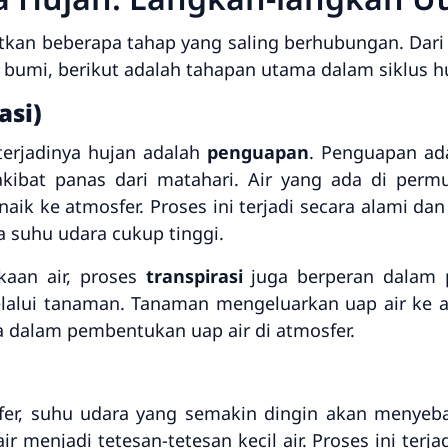
atkan beberapa tahap yang saling berhubungan. Dar
 bumi, berikut adalah tahapan utama dalam siklus h
asi)
erjadinya hujan adalah
penguapan
. Penguapan ada
akibat panas dari matahari. Air yang ada di perm
aik ke atmosfer. Proses ini terjadi secara alami da
a suhu udara cukup tinggi.
kaan air, proses
transpirasi
juga berperan dalam p
lalui tanaman. Tanaman mengeluarkan uap air ke a
a dalam pembentukan uap air di atmosfer.
sfer, suhu udara yang semakin dingin akan menye
 menjadi tetesan-tetesan kecil air. Proses ini terja