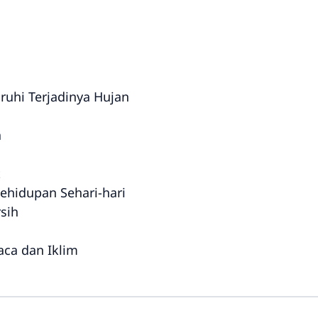
uhi Terjadinya Hujan
a
t
hidupan Sehari-hari
rsih
aca dan Iklim