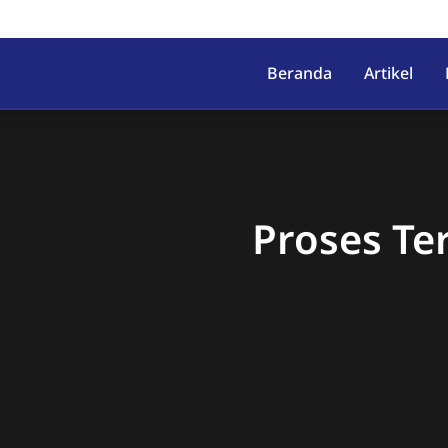
irahab, Kec. Lumbir, Kab. Ba
Beranda
Artikel
Proses Te