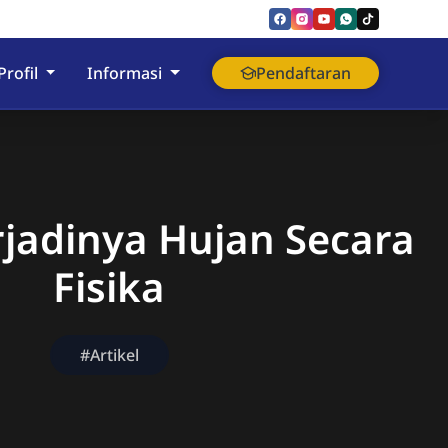
nyumas
Profil
Informasi
Pendaftaran
rjadinya Hujan Secara
Fisika
#Artikel