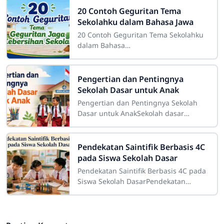
20 Contoh Geguritan Tema
Sekolahku dalam Bahasa Jawa
20 Contoh Geguritan Tema Sekolahku
dalam Bahasa
JawaSdn4cirahab.sch.id- Geguritan
adalah salah satu bentuk sastra lisan
dalam budaya Jawa yang dikenal
Pengertian dan Pentingnya
Sekolah Dasar untuk Anak
Pengertian dan Pentingnya Sekolah
Dasar untuk AnakSekolah dasar
merupakan salah satu tahap
pendidikan yang memiliki peranan
sangat besar dalam
Pendekatan Saintifik Berbasis 4C
pada Siswa Sekolah Dasar
Pendekatan Saintifik Berbasis 4C pada
Siswa Sekolah DasarPendekatan
saintifik berbasis 4C pada siswa
sekolah dasar merupakan strategi
pembelajaran