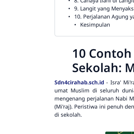
8. Cahaya Ilahi di Langi
9. Langit yang Menyaks
10. Perjalanan Agung y
Kesimpulan
10 Contoh 
Sekolah: 
Sdn4cirahab.sch.id
- Isra' Mi'
umat Muslim di seluruh duni
mengenang perjalanan Nabi Mu
(Mi'raj). Peristiwa ini penuh 
di sekolah.