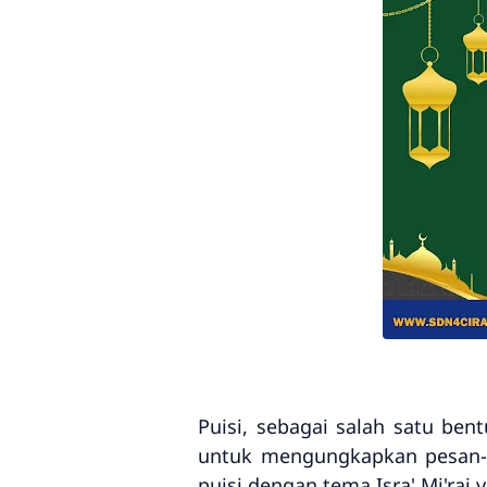
Puisi, sebagai salah satu be
untuk mengungkapkan pesan-pes
puisi dengan tema Isra' Mi'raj