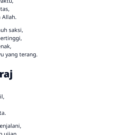
aktu,
tas,
 Allah.
uh saksi,
ertinggi,
enak,
 yang terang.
raj
l,
ta.
njalani,
 ujian,