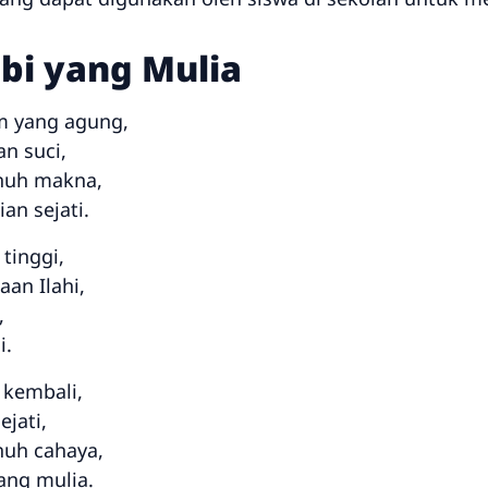
bi yang Mulia
m yang agung,
n suci,
enuh makna,
an sejati.
 tinggi,
an Ilahi,
,
i.
 kembali,
jati,
enuh cahaya,
ang mulia.