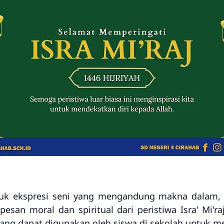
ntuk ekspresi seni yang mengandung makna dalam, b
an moral dan spiritual dari peristiwa Isra' Mi'raj
 yang dapat digunakan oleh siswa di sekolah untuk m