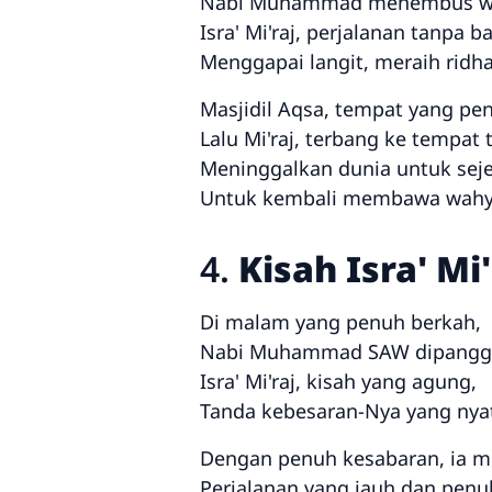
Nabi Muhammad menembus w
Isra' Mi'raj, perjalanan tanpa ba
Menggapai langit, meraih ridha
Masjidil Aqsa, tempat yang pen
Lalu Mi'raj, terbang ke tempat t
Meninggalkan dunia untuk sej
Untuk kembali membawa wahyu
4.
Kisah Isra' Mi'
Di malam yang penuh berkah,
Nabi Muhammad SAW dipanggi
Isra' Mi'raj, kisah yang agung,
Tanda kebesaran-Nya yang nya
Dengan penuh kesabaran, ia me
Perjalanan yang jauh dan penuh