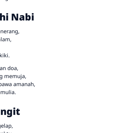
hi Nabi
nerang,
alam,
iki.
an doa,
ng memuja,
bawa amanah,
 mulia.
ngit
elap,