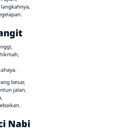
 langkahnya,
egelapan.
angit
inggi,
 hikmah,
,
ahaya.
ang besar,
tun jalan,
a,
kebaikan.
ci Nabi