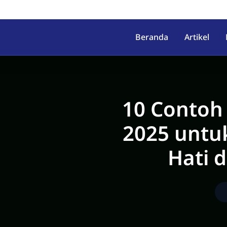
irahab, Kec. Lumbir, Kab. Ba
Beranda
Artikel
10 Contoh 
2025 untu
Hati 