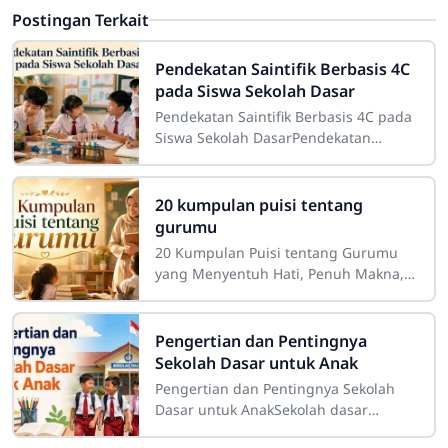
Postingan Terkait
Pendekatan Saintifik Berbasis 4C
pada Siswa Sekolah Dasar
Pendekatan Saintifik Berbasis 4C pada
Siswa Sekolah DasarPendekatan
saintifik berbasis 4C pada siswa
sekolah dasar merupakan strategi
pembelajaran
20 kumpulan puisi tentang
gurumu
20 Kumpulan Puisi tentang Gurumu
yang Menyentuh Hati, Penuh Makna,
dan InspiratifGuru merupakan sosok
yang memiliki tempat istimewa dalam
perjalanan
Pengertian dan Pentingnya
Sekolah Dasar untuk Anak
Pengertian dan Pentingnya Sekolah
Dasar untuk AnakSekolah dasar
merupakan salah satu tahap