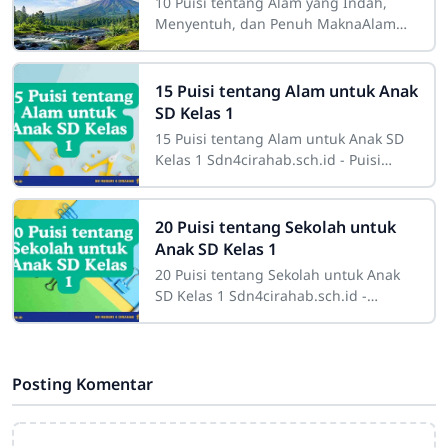
10 Puisi tentang Alam yang Indah,
Menyentuh, dan Penuh MaknaAlam
selalu menghadirkan ruang yang luas
bagi manusia untuk menemukan
ketenangan,
15 Puisi tentang Alam untuk Anak
SD Kelas 1
15 Puisi tentang Alam untuk Anak SD
Kelas 1 Sdn4cirahab.sch.id - Puisi
merupakan salah satu bentuk karya
sastra yang memiliki kekuatan untuk
menyentuh
20 Puisi tentang Sekolah untuk
Anak SD Kelas 1
20 Puisi tentang Sekolah untuk Anak
SD Kelas 1 Sdn4cirahab.sch.id -
Sekolah adalah tempat yang penuh
dengan pengalaman baru, di mana
anak-anak
Posting Komentar