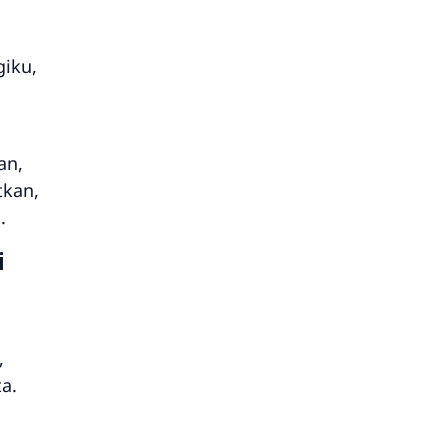
iku,
an,
kan,
.
i
,
a.