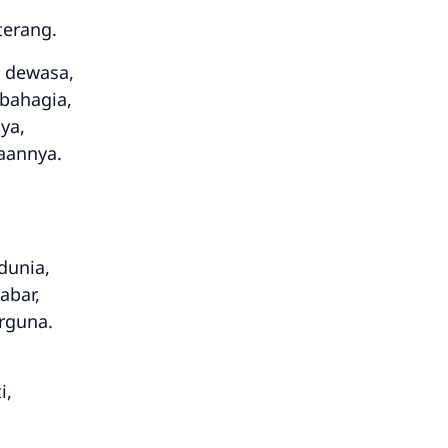
erang.
g dewasa,
bahagia,
ya,
aannya.
dunia,
abar,
rguna.
i,