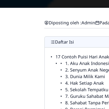
Diposting oleh :
Admin
Pada
Daftar Isi
17 Contoh Puisi Hari Ana
1. Aku Anak Indones
2. Senyum Anak Nege
3. Dunia Milik Kami
4. Hak Setiap Anak
5. Sekolah Tempatk
7. Guruku Sahabat 
8. Sahabat Tanpa Pe