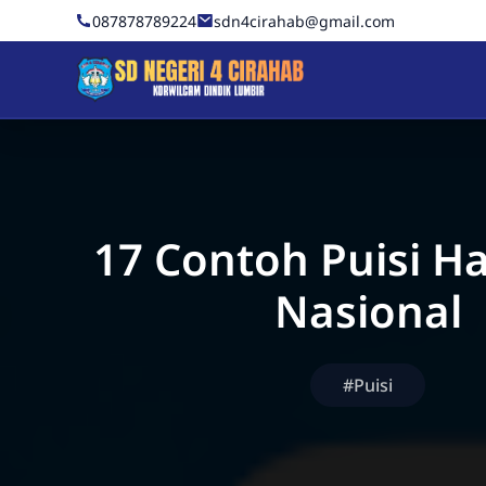
Skip to Content
087878789224
sdn4cirahab@gmail.com
Sekolah Dasar Negeri 4 C
17 Contoh Puisi H
Nasional
#Puisi