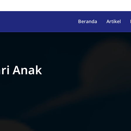
irahab, Kec. Lumbir, Kab. Ba
Beranda
Artikel
ari Anak