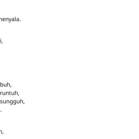
menyala.
i,
buh,
runtuh,
-sungguh,
.
n,