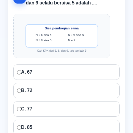
dan 9 selalu bersisa 5 adalah ....
Sisa pembagian sama
N ÷ 6 sisa 5
N ÷ 9 sisa 5
N ÷ 8 sisa 5
N = ?
Cari KPK dari 6, 8, dan 9, lalu tambah 5
A. 67
B. 72
C. 77
D. 85