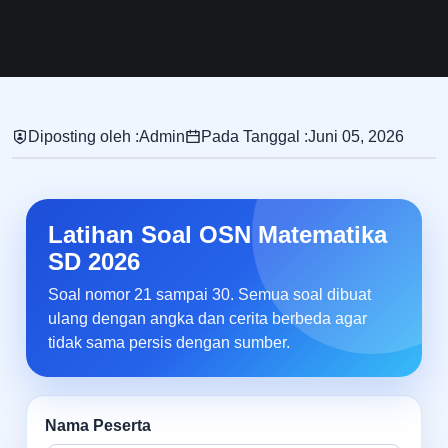
Diposting oleh :
Admin
Pada Tanggal :
Juni 05, 2026
Latihan Soal OSN Matematika
SD 2026
Soal nomor 21 sampai 30. Semua soal dibuat
ulang dengan angka dan cerita berbeda agar
tidak sama persis dengan sumber.
Nama Peserta