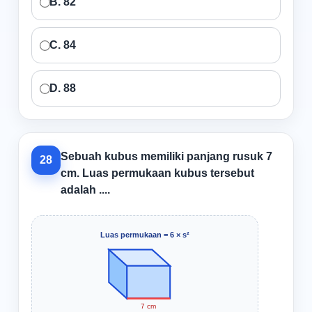
B. 82
C. 84
D. 88
Sebuah kubus memiliki panjang rusuk 7
28
cm. Luas permukaan kubus tersebut
adalah ....
Luas permukaan = 6 × s²
7 cm