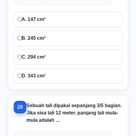
A. 147 cm²
B. 245 cm²
C. 294 cm²
D. 343 cm²
Sebuah tali dipakai sepanjang 3/5 bagian.
29
Jika sisa tali 12 meter, panjang tali mula-
mula adalah ....