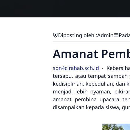
Diposting oleh :
Admin
Pada
Amanat Pemb
sdn4cirahab.sch.id
- Kebersih
tersapu, atau tempat sampah y
kedisiplinan, kepedulian, dan 
menjadi lebih nyaman, pikira
amanat pembina upacara ten
disampaikan kepada siswa, gur