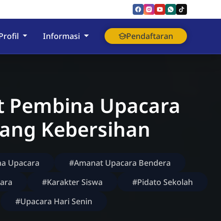
nyumas
Profil
Informasi
Pendaftaran
 Pembina Upacara
tang Kebersihan
a Upacara
#Amanat Upacara Bendera
ara
#Karakter Siswa
#Pidato Sekolah
#Upacara Hari Senin