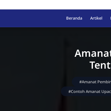
irahab, Kec. Lumbir, Kab. Ba
Beranda
Artikel
Amanat
Ten
#Amanat Pembin
#Contoh Amanat Upac