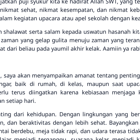
jatkan puji syukur kita ke hadirat Allah SWT, yang 
 nikmat sehat, nikmat kesempatan, dan nikmat ke
dalam kegiatan upacara atau apel sekolah dengan kea
an shalawat serta salam kepada uswatun hasanah k
i zaman yang gelap gulita menuju zaman yang ter
 dari beliau pada yaumil akhir kelak. Aamiin ya rab
i, saya akan menyampaikan amanat tentang pentin
engar, baik di rumah, di kelas, maupun saat upa
perlu terus diingatkan karena kebiasaan menjaga 
n setiap hari.
ting dari kehidupan. Dengan lingkungan yang bers
dan beraktivitas dengan lebih sehat. Bayangkan a
ai berdebu, meja tidak rapi, dan udara terasa tida
elajar menjadi terganggu, suasana kelas menjadi