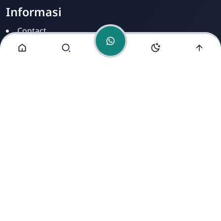
Informasi
Contact
Disclamer
Sitemap
Privacy Policy
Alamat Kami
Cirahab RT 02 RW 04, Kecamatan Lumbir, Kabupaten
Banyumas, Jawa Tengah 53177
Copyright ©
2026
- All Rights Reserved