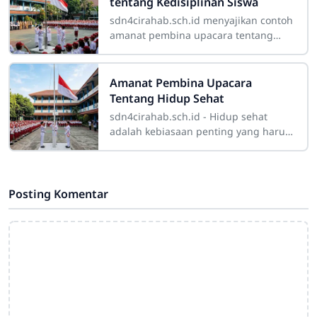
tentang Kedisiplinan Siswa
sdn4cirahab.sch.id menyajikan contoh
amanat pembina upacara tentang
kedisiplinan siswa yang dapat
digunakan sebagai bahan referensi
dalam kegiatan
Amanat Pembina Upacara
Tentang Hidup Sehat
sdn4cirahab.sch.id - Hidup sehat
adalah kebiasaan penting yang harus
ditanamkan sejak dini kepada setiap
siswa. Kesehatan bukan hanya berarti
tidak
Posting Komentar