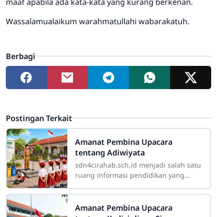
maaf apabila ada kata-kata yang kurang berkenan.
Wassalamualaikum warahmatullahi wabarakatuh.
Berbagi
Postingan Terkait
Amanat Pembina Upacara
tentang Adiwiyata
sdn4cirahab.sch.id menjadi salah satu
ruang informasi pendidikan yang
dapat mendorong warga sekolah
untuk lebih peduli terhadap
lingkungan. Salah satu
Amanat Pembina Upacara