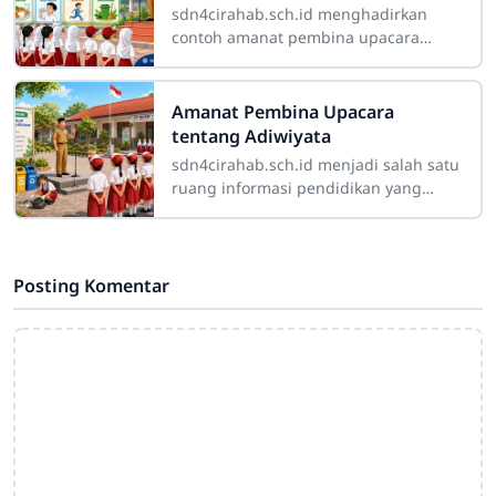
sdn4cirahab.sch.id menghadirkan
contoh amanat pembina upacara
tentang kesehatan yang dapat
dijadikan referensi bagi guru, kepala
sekolah, maupun
Amanat Pembina Upacara
tentang Adiwiyata
sdn4cirahab.sch.id menjadi salah satu
ruang informasi pendidikan yang
dapat mendorong warga sekolah
untuk lebih peduli terhadap
lingkungan. Salah satu
Posting Komentar