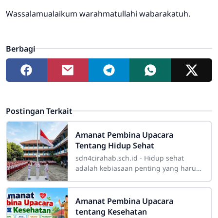
Wassalamualaikum warahmatullahi wabarakatuh.
Berbagi
Postingan Terkait
Amanat Pembina Upacara
Tentang Hidup Sehat
sdn4cirahab.sch.id - Hidup sehat
adalah kebiasaan penting yang harus
ditanamkan sejak dini kepada setiap
siswa. Kesehatan bukan hanya berarti
tidak
Amanat Pembina Upacara
tentang Kesehatan