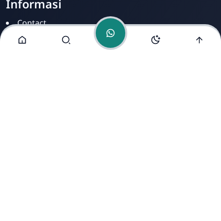
Informasi
Contact
Disclamer
Sitemap
Privacy Policy
Alamat Kami
Cirahab RT 02 RW 04, Kecamatan Lumbir, Kabupaten
Banyumas, Jawa Tengah 53177
Copyright ©
2026
- All Rights Reserved