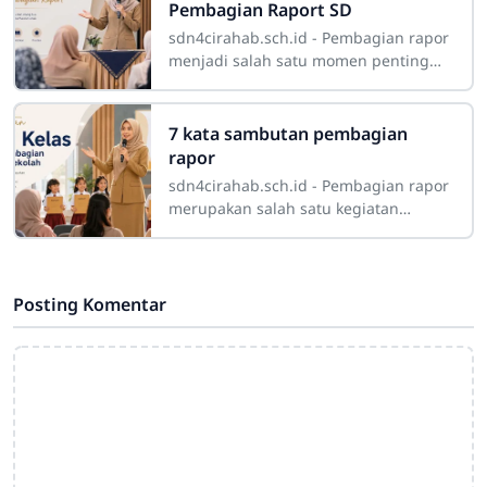
Pembagian Raport SD
sdn4cirahab.sch.id - Pembagian rapor
menjadi salah satu momen penting
dalam perjalanan pendidikan siswa
Sekolah Dasar. Pada kegiatan ini,
orang tua
7 kata sambutan pembagian
rapor
sdn4cirahab.sch.id - Pembagian rapor
merupakan salah satu kegiatan
penting dalam kalender pendidikan
sekolah. Pada momen ini, orang tua
atau wali
Posting Komentar