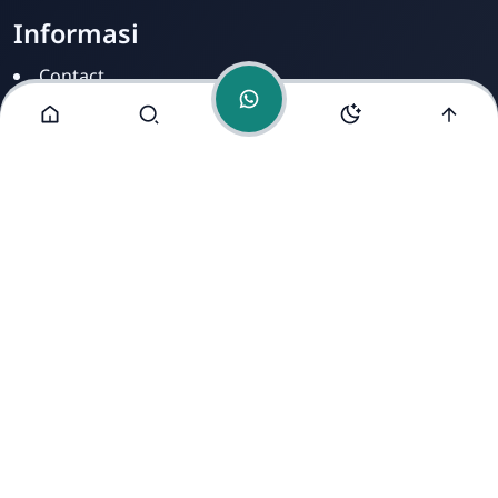
Informasi
Contact
Disclamer
Sitemap
Privacy Policy
Alamat Kami
Cirahab RT 02 RW 04, Kecamatan Lumbir, Kabupaten
Banyumas, Jawa Tengah 53177