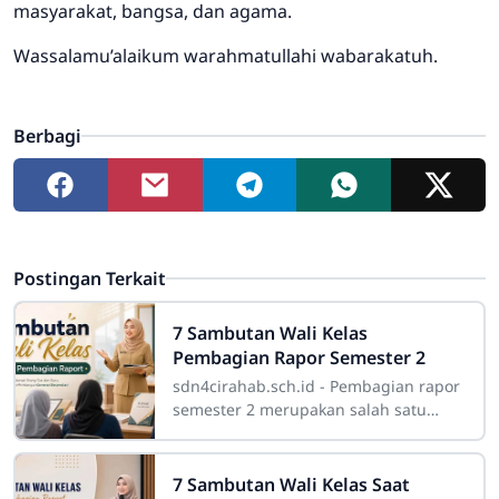
masyarakat, bangsa, dan agama.
Wassalamu’alaikum warahmatullahi wabarakatuh.
Berbagi
Postingan Terkait
7 Sambutan Wali Kelas
Pembagian Rapor Semester 2
sdn4cirahab.sch.id - Pembagian rapor
semester 2 merupakan salah satu
momen penting dalam perjalanan
pendidikan siswa. Kegiatan ini tidak
hanya menjadi
7 Sambutan Wali Kelas Saat