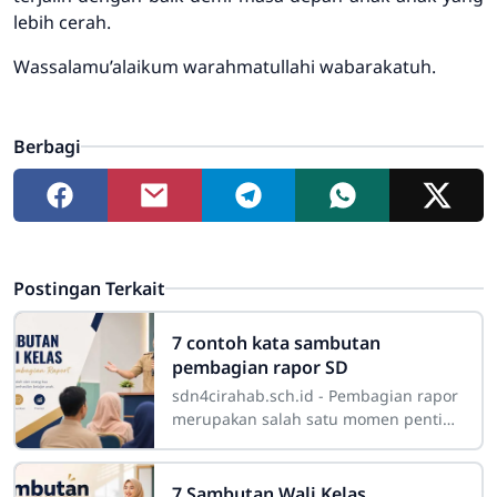
lebih cerah.
Wassalamu’alaikum warahmatullahi wabarakatuh.
Berbagi
Postingan Terkait
7 contoh kata sambutan
pembagian rapor SD
sdn4cirahab.sch.id - Pembagian rapor
merupakan salah satu momen penting
dalam perjalanan pendidikan siswa
sekolah dasar. Pada kesempatan
tersebut,
7 Sambutan Wali Kelas