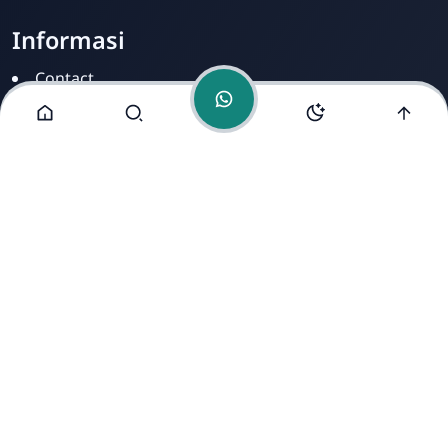
Informasi
Contact
Disclamer
Sitemap
Privacy Policy
Alamat Kami
Cirahab RT 02 RW 04, Kecamatan Lumbir, Kabupaten
Banyumas, Jawa Tengah 53177