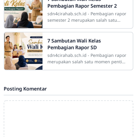
Pembagian Rapor Semester 2
sdn4cirahab.sch.id - Pembagian rapor
semester 2 merupakan salah satu
momen penting dalam perjalanan
pendidikan siswa. Kegiatan ini tidak
hanya menjadi
7 Sambutan Wali Kelas
Pembagian Rapor SD
sdn4cirahab.sch.id - Pembagian rapor
merupakan salah satu momen penting
dalam perjalanan pendidikan siswa
Sekolah Dasar. Pada kegiatan ini,
orang tua
Posting Komentar