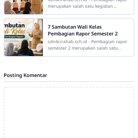
merupakan salah satu kegiatan
penting dalam kalender pendidikan
sekolah. Pada momen ini, orang tua
atau wali
7 Sambutan Wali Kelas
Pembagian Rapor Semester 2
sdn4cirahab.sch.id - Pembagian rapor
semester 2 merupakan salah satu
momen penting dalam perjalanan
pendidikan siswa. Kegiatan ini tidak
hanya menjadi
Posting Komentar