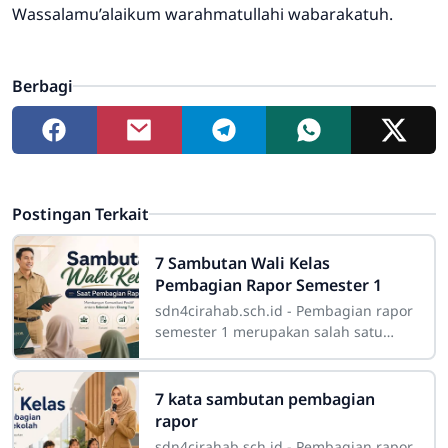
Wassalamu’alaikum warahmatullahi wabarakatuh.
Berbagi
Postingan Terkait
7 Sambutan Wali Kelas
Pembagian Rapor Semester 1
sdn4cirahab.sch.id - Pembagian rapor
semester 1 merupakan salah satu
momen penting dalam perjalanan
pendidikan siswa. Pada kegiatan ini,
orang tua
7 kata sambutan pembagian
rapor
sdn4cirahab.sch.id - Pembagian rapor