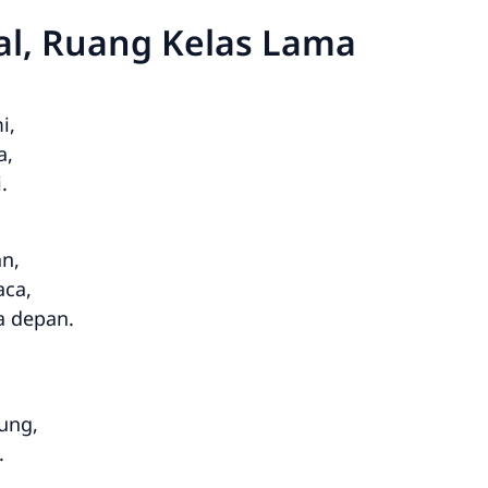
al, Ruang Kelas Lama
i,
a,
.
an,
aca,
 depan.
ung,
.