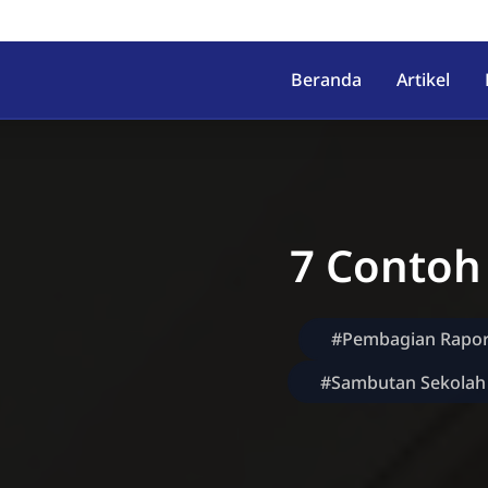
irahab, Kec. Lumbir, Kab. Ba
Beranda
Artikel
7 Contoh 
#Pembagian Rapo
#Sambutan Sekolah