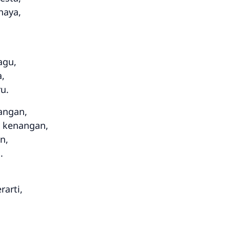
haya,
agu,
,
u.
angan,
 kenangan,
n,
.
rarti,