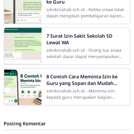
ke Guru
sdn4cirahab.sch.id - Ketika siswa tidak
dapat mengikuti pembelajaran karena
sakit, kepentingan keluarga,
pemeriksaan kesehatan, atau keadaan
mendesak
7 Surat Izin Sakit Sekolah SD
Lewat WA
sdn4cirahab.sch.id - Orang tua siswa
sekolah dasar dapat menyampaikan
surat izin sakit melalui WhatsApp
kepada wali kelas ketika anak tidak
mampu
8 Contoh Cara Meminta Izin ke
Guru yang Sopan dan Mudah
Dipahami
sdn4cirahab.sch.id - Meminta izin
kepada guru merupakan bagian
penting dari etika komunikasi siswa di
lingkungan sekolah, baik ketika tidak
dapat
Posting Komentar