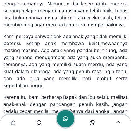
dengan temannya. Namun, di balik semua itu, mereka
sedang belajar menjadi manusia yang lebih baik. Tugas
kita bukan hanya memarahi ketika mereka salah, tetapi
membimbing agar mereka tahu cara memperbaikinya.
Kami percaya bahwa tidak ada anak yang tidak memiliki
potensi. Setiap anak membawa keistimewaannya
Admin
masing-masing. Ada anak yang pandai berhitung, ada
Online
yang senang menggambar, ada yang suka membantu
temannya, ada yang memiliki suara merdu, ada yang
kuat dalam olahraga, ada yang penuh rasa ingin tahu,
dan ada pula yang memiliki hati lembut serta
kepedulian tinggi.
Karena itu, kami berharap Bapak dan Ibu selalu melihat
anak-anak dengan pandangan penuh kasih. Jangan
terlalu cepat menilai mereka hanya dari angka. Jangan
terlalu sering membandingkan mereka dengan
saudara, teman, atau anak lain. Setiap anak memiliki