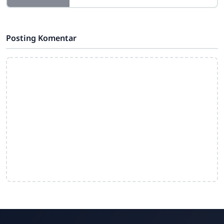
momen penting dalam perjalanan
belajar siswa di sekolah. Pada
kesempatan ini,
Posting Komentar