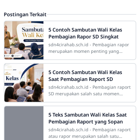
Postingan Terkait
5 Contoh Sambutan Wali Kelas
Pembagian Rapor SD Singkat
sdn4cirahab.sch.id - Pembagian rapor
merupakan momen penting yang
mempertemukan wali kelas, siswa,
dan orang tua dalam suasana penuh
harapan. Pada
5 Contoh Sambutan Wali Kelas
Saat Pembagian Raport SD
sdn4cirahab.sch.id - Pembagian raport
SD merupakan salah satu momen
penting yang selalu dinantikan oleh
peserta didik, wali kelas, dan orang
tua. Pada
5 Teks Sambutan Wali Kelas Saat
Pembagian Raport yang Sopan
sdn4cirahab.sch.id - Pembagian raport
atau rapor merupakan salah satu