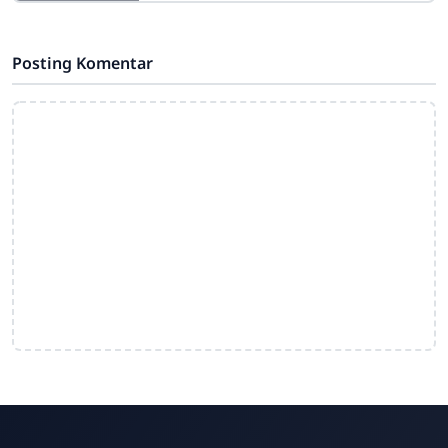
kebahagiaan melangkah menuju kelas
baru,
Posting Komentar