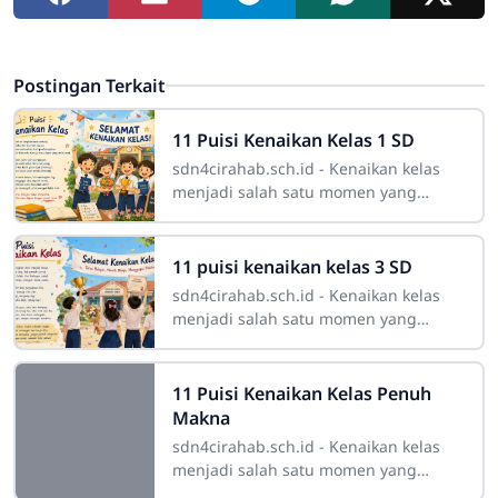
Postingan Terkait
11 Puisi Kenaikan Kelas 1 SD
sdn4cirahab.sch.id - Kenaikan kelas
menjadi salah satu momen yang
paling membahagiakan bagi siswa
kelas 1 SD. Setelah belajar membaca,
menulis,
11 puisi kenaikan kelas 3 SD
sdn4cirahab.sch.id - Kenaikan kelas
menjadi salah satu momen yang
paling membahagiakan bagi siswa
kelas 3 Sekolah Dasar. Setelah belajar
membaca,
11 Puisi Kenaikan Kelas Penuh
Makna
sdn4cirahab.sch.id - Kenaikan kelas
menjadi salah satu momen yang
paling berkesan bagi siswa. Di balik