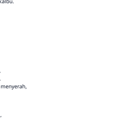
kalbu.
,
,
h menyerah,
,