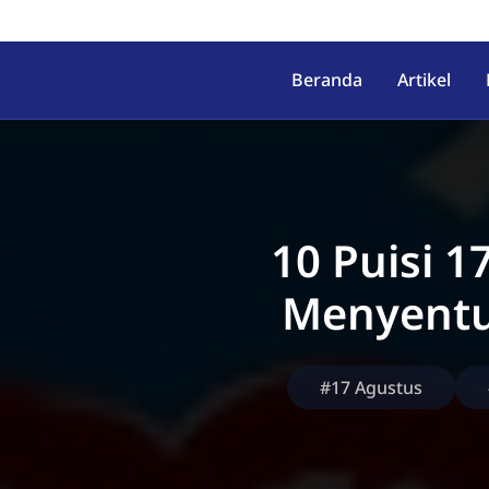
irahab, Kec. Lumbir, Kab. Ba
Beranda
Artikel
10 Puisi 1
Menyentu
#17 Agustus