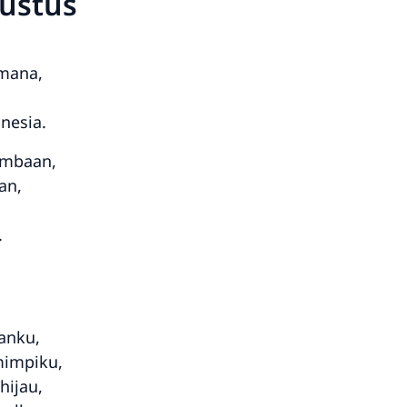
gustus
-mana,
,
nesia.
ombaan,
an,
.
anku,
mimpiku,
hijau,