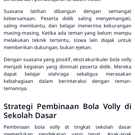
Suasana latihan dibangun dengan semangat
kebersamaan. Peserta didik saling menyemangati,
saling membantu, dan belajar menerima kekurangan
masing-masing. Ketika ada teman yang belum mampu
melakukan teknik tertentu, siswa lain diajak untuk
memberikan dukungan, bukan ejekan.
Dengan suasana yang positif, ekstrakurikuler bola volly
menjadi kegiatan yang diminati peserta didik. Mereka
dapat belajar olahraga sekaligus merasakan
kebahagiaan dalam berinteraksi dengan teman-
temannya.
Strategi Pembinaan Bola Volly di
Sekolah Dasar
Pembinaan bola volly di tingkat sekolah dasar
memerlukan pendekatan yang tepat. Anak-anak