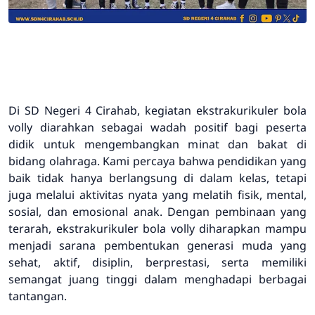
Di SD Negeri 4 Cirahab, kegiatan ekstrakurikuler bola
volly diarahkan sebagai wadah positif bagi peserta
didik untuk mengembangkan minat dan bakat di
bidang olahraga. Kami percaya bahwa pendidikan yang
baik tidak hanya berlangsung di dalam kelas, tetapi
juga melalui aktivitas nyata yang melatih fisik, mental,
sosial, dan emosional anak. Dengan pembinaan yang
terarah, ekstrakurikuler bola volly diharapkan mampu
menjadi sarana pembentukan generasi muda yang
sehat, aktif, disiplin, berprestasi, serta memiliki
semangat juang tinggi dalam menghadapi berbagai
tantangan.