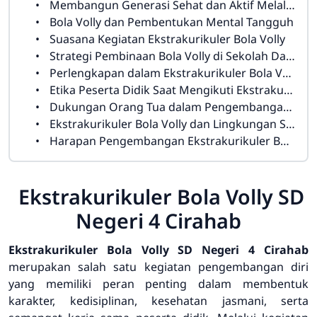
Membangun Generasi Sehat dan Aktif Melalui Bola Volly
Bola Volly dan Pembentukan Mental Tangguh
Suasana Kegiatan Ekstrakurikuler Bola Volly
Strategi Pembinaan Bola Volly di Sekolah Dasar
Perlengkapan dalam Ekstrakurikuler Bola Volly
Etika Peserta Didik Saat Mengikuti Ekstrakurikuler
Dukungan Orang Tua dalam Pengembangan Bakat Anak
Ekstrakurikuler Bola Volly dan Lingkungan Sekolah yang Positif
Harapan Pengembangan Ekstrakurikuler Bola Volly SD Negeri 4 Cirahab
Ekstrakurikuler Bola Volly SD
Negeri 4 Cirahab
Ekstrakurikuler Bola Volly SD Negeri 4 Cirahab
merupakan salah satu kegiatan pengembangan diri
yang memiliki peran penting dalam membentuk
karakter, kedisiplinan, kesehatan jasmani, serta