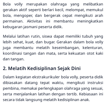
Bola volly merupakan olahraga yang melibatkan
gerakan aktif seperti berlari kecil, melompat, memukul
bola, mengoper, dan bergerak cepat mengikuti arah
permainan. Aktivitas ini membantu meningkatkan
kebugaran jasmani peserta didik.
Melalui latihan rutin, siswa dapat memiliki tubuh yang
lebih sehat, kuat, dan bugar. Gerakan dalam bola volly
juga membantu melatih keseimbangan, kelenturan,
koordinasi tangan dan mata, serta kekuatan otot kaki
dan tangan.
2. Melatih Kedisiplinan Sejak Dini
Dalam kegiatan ekstrakurikuler bola volly, peserta didik
dibiasakan datang tepat waktu, mengikuti instruksi
pembina, memakai perlengkapan olahraga yang sesuai,
serta menjalankan latihan dengan tertib. Kebiasaan ini
secara tidak langsung melatih kedisiplinan anak.