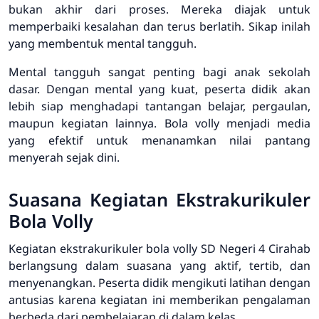
bukan akhir dari proses. Mereka diajak untuk
memperbaiki kesalahan dan terus berlatih. Sikap inilah
yang membentuk mental tangguh.
Mental tangguh sangat penting bagi anak sekolah
dasar. Dengan mental yang kuat, peserta didik akan
lebih siap menghadapi tantangan belajar, pergaulan,
maupun kegiatan lainnya. Bola volly menjadi media
yang efektif untuk menanamkan nilai pantang
menyerah sejak dini.
Suasana Kegiatan Ekstrakurikuler
Bola Volly
Kegiatan ekstrakurikuler bola volly SD Negeri 4 Cirahab
berlangsung dalam suasana yang aktif, tertib, dan
menyenangkan. Peserta didik mengikuti latihan dengan
antusias karena kegiatan ini memberikan pengalaman
berbeda dari pembelajaran di dalam kelas.