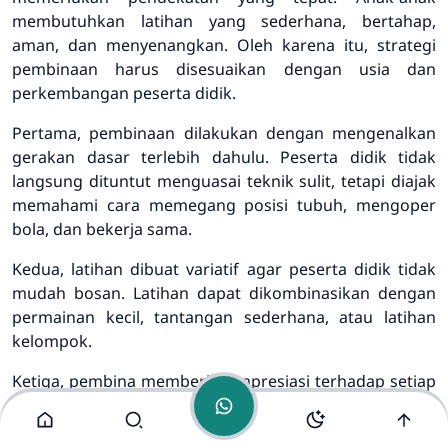
membutuhkan latihan yang sederhana, bertahap,
aman, dan menyenangkan. Oleh karena itu, strategi
pembinaan harus disesuaikan dengan usia dan
perkembangan peserta didik.
Pertama, pembinaan dilakukan dengan mengenalkan
gerakan dasar terlebih dahulu. Peserta didik tidak
Admin
langsung dituntut menguasai teknik sulit, tetapi diajak
Online
memahami cara memegang posisi tubuh, mengoper
bola, dan bekerja sama.
Kedua, latihan dibuat variatif agar peserta didik tidak
mudah bosan. Latihan dapat dikombinasikan dengan
permainan kecil, tantangan sederhana, atau latihan
kelompok.
Ketiga, pembina memberikan apresiasi terhadap setiap
perkembangan siswa. Apresiasi dapat meningkatkan
motivasi dan membuat peserta didik merasa dihargai.