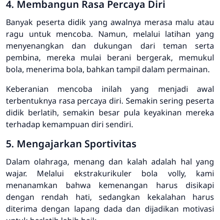
4. Membangun Rasa Percaya Diri
Banyak peserta didik yang awalnya merasa malu atau
ragu untuk mencoba. Namun, melalui latihan yang
menyenangkan dan dukungan dari teman serta
pembina, mereka mulai berani bergerak, memukul
bola, menerima bola, bahkan tampil dalam permainan.
Keberanian mencoba inilah yang menjadi awal
terbentuknya rasa percaya diri. Semakin sering peserta
didik berlatih, semakin besar pula keyakinan mereka
terhadap kemampuan diri sendiri.
5. Mengajarkan Sportivitas
Dalam olahraga, menang dan kalah adalah hal yang
wajar. Melalui ekstrakurikuler bola volly, kami
menanamkan bahwa kemenangan harus disikapi
dengan rendah hati, sedangkan kekalahan harus
diterima dengan lapang dada dan dijadikan motivasi