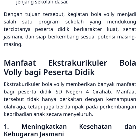
jenjang sekolah dasar.
Dengan tujuan tersebut, kegiatan bola volly menjadi
salah satu program sekolah yang mendukung
terciptanya peserta didik berkarakter kuat, sehat
jasmani, dan siap berkembang sesuai potensi masing-
masing.
Manfaat Ekstrakurikuler Bola
Volly bagi Peserta Didik
Ekstrakurikuler bola volly memberikan banyak manfaat
bagi peserta didik SD Negeri 4 Cirahab. Manfaat
tersebut tidak hanya berkaitan dengan kemampuan
olahraga, tetapi juga berdampak pada perkembangan
kepribadian anak secara menyeluruh.
1. Meningkatkan Kesehatan dan
Kebugaran Jasmani