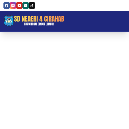
Skip to Content
Sekolah Dasar Negeri 4 Cira