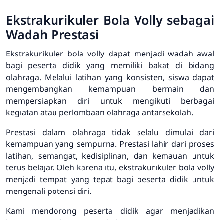
Ekstrakurikuler Bola Volly sebagai
Wadah Prestasi
Ekstrakurikuler bola volly dapat menjadi wadah awal
bagi peserta didik yang memiliki bakat di bidang
olahraga. Melalui latihan yang konsisten, siswa dapat
mengembangkan kemampuan bermain dan
mempersiapkan diri untuk mengikuti berbagai
kegiatan atau perlombaan olahraga antarsekolah.
Prestasi dalam olahraga tidak selalu dimulai dari
kemampuan yang sempurna. Prestasi lahir dari proses
latihan, semangat, kedisiplinan, dan kemauan untuk
terus belajar. Oleh karena itu, ekstrakurikuler bola volly
menjadi tempat yang tepat bagi peserta didik untuk
mengenali potensi diri.
Kami mendorong peserta didik agar menjadikan