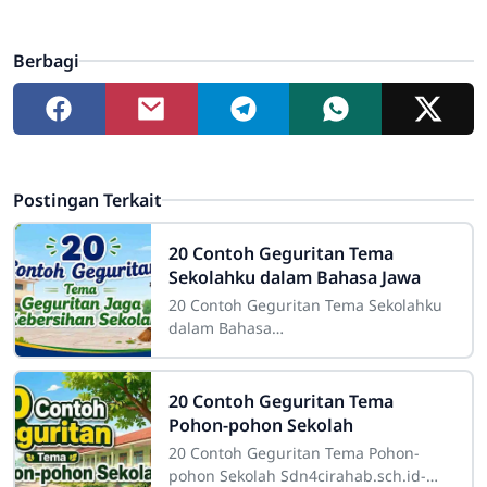
Berbagi
Postingan Terkait
20 Contoh Geguritan Tema
Sekolahku dalam Bahasa Jawa
20 Contoh Geguritan Tema Sekolahku
dalam Bahasa
JawaSdn4cirahab.sch.id- Geguritan
adalah salah satu bentuk sastra lisan
dalam budaya Jawa yang dikenal
20 Contoh Geguritan Tema
Pohon-pohon Sekolah
20 Contoh Geguritan Tema Pohon-
pohon Sekolah Sdn4cirahab.sch.id-