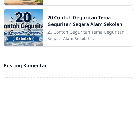
Pohon-pohon di sekitar sekolah
memiliki peran yang sangat penting.
Tidak hanya
20 Contoh Geguritan Tema
Geguritan Segara Alam Sekolah
20 Contoh Geguritan Tema Geguritan
Segara Alam Sekolah
Sdn4cirahab.sch.id- Geguritan adalah
salah satu bentuk puisi dalam bahasa
Jawa yang digunakan
Posting Komentar