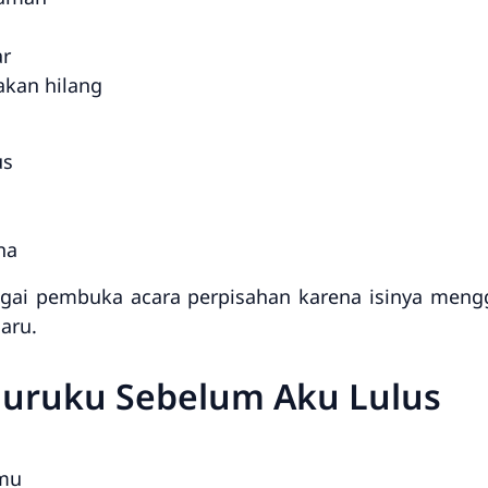
ar
akan hilang
us
na
bagai pembuka acara perpisahan karena isinya me
aru.
 Guruku Sebelum Aku Lulus
nmu