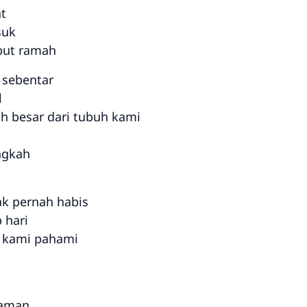
t
suk
but ramah
 sebentar
l
h besar dari tubuh kami
ngkah
ak pernah habis
 hari
u kami pahami
laman