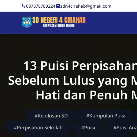
Skip to Content
087878789224
sdn4cirahab@gmail.com
Sekolah Dasar Negeri 4 C
13 Puisi Perpisahan
Sebelum Lulus yang
Hati dan Penuh
#Kelulusan SD
#Kumpulan Puisi
#Perpisahan Sekolah
#Puisi
#Puisi An