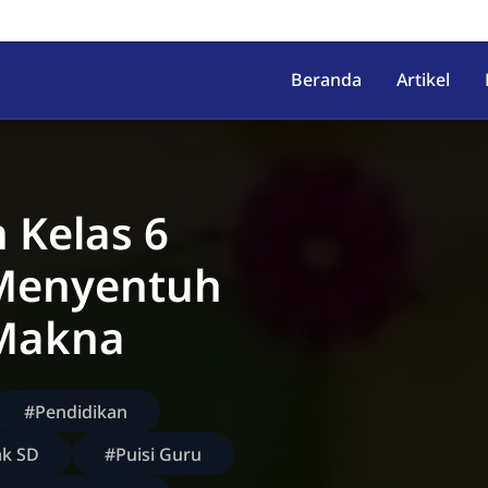
irahab, Kec. Lumbir, Kab. Ba
Beranda
Artikel
 Kelas 6
 Menyentuh
 Makna
#Pendidikan
ak SD
#Puisi Guru