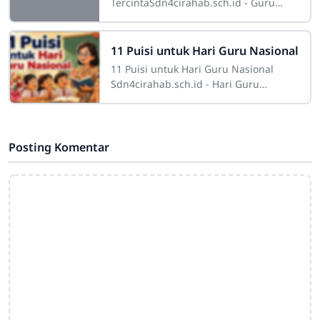
TercintaSdn4cirahab.sch.id - Guru
adalah sosok mulia yang
menempatkan dirinya sebagai pilar
utama dalam pembentukan karakter
11 Puisi untuk Hari Guru Nasional
dan
11 Puisi untuk Hari Guru Nasional
Sdn4cirahab.sch.id - Hari Guru
Nasional merupakan momen penting
untuk menghargai jasa para pendidik
yang telah
Posting Komentar