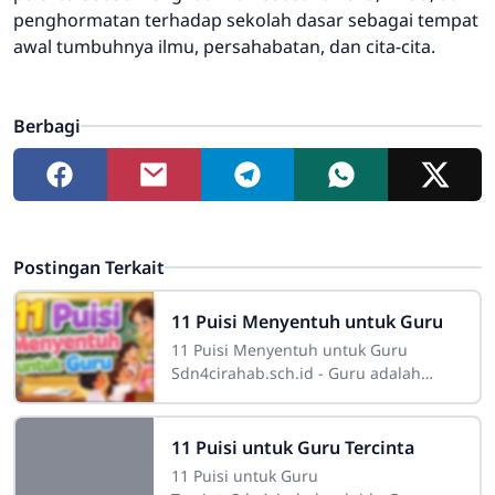
penghormatan terhadap sekolah dasar sebagai tempat
awal tumbuhnya ilmu, persahabatan, dan cita-cita.
Berbagi
Postingan Terkait
11 Puisi Menyentuh untuk Guru
11 Puisi Menyentuh untuk Guru
Sdn4cirahab.sch.id - Guru adalah
lentera dalam kegelapan yang
menerangi jalan ilmu dan
kebijaksanaan. Sosoknya tidak
11 Puisi untuk Guru Tercinta
11 Puisi untuk Guru