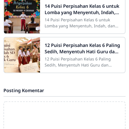
satu
14 Puisi Perpisahan Kelas 6 untuk
Lomba yang Menyentuh, Indah,
dan Mudah Dihafalkan
14 Puisi Perpisahan Kelas 6 untuk
Lomba yang Menyentuh, Indah, dan
Mudah Dihafalkansdn4cirahab.sch.id -
Perpisahan kelas 6 selalu menjadi
momen yang
12 Puisi Perpisahan Kelas 6 Paling
Sedih, Menyentuh Hati Guru dan
Teman
12 Puisi Perpisahan Kelas 6 Paling
Sedih, Menyentuh Hati Guru dan
Temansdn4cirahab.sch.id - Perpisahan
kelas 6 selalu menjadi momen yang
penuh haru
Posting Komentar