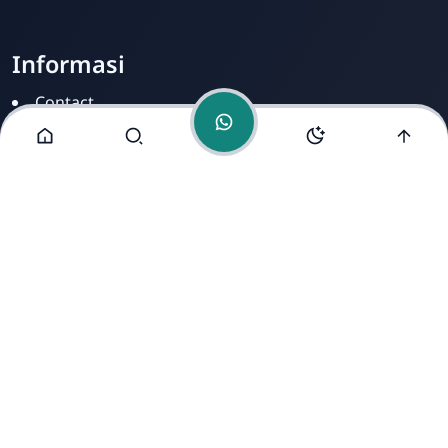
Informasi
Contact
Disclamer
Sitemap
Privacy Policy
Alamat Kami
Cirahab RT 02 RW 04, Kecamatan Lumbir, Kabupaten
Banyumas, Jawa Tengah 53177