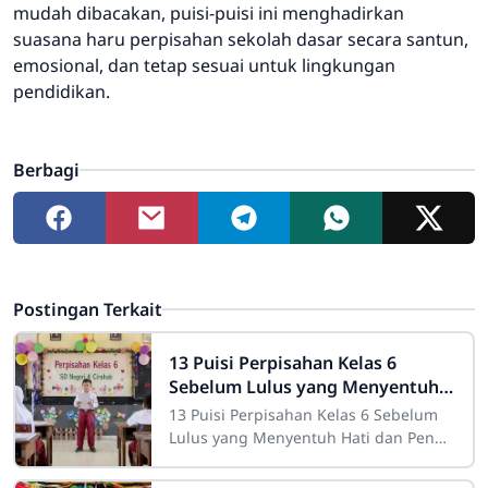
mudah dibacakan, puisi-puisi ini menghadirkan
suasana haru perpisahan sekolah dasar secara santun,
emosional, dan tetap sesuai untuk lingkungan
pendidikan.
Berbagi
Postingan Terkait
13 Puisi Perpisahan Kelas 6
Sebelum Lulus yang Menyentuh
Hati dan Penuh Makna
13 Puisi Perpisahan Kelas 6 Sebelum
Lulus yang Menyentuh Hati dan Penuh
Maknasdn4cirahab.sch.id - Perpisahan
kelas 6 sebelum lulus menjadi salah