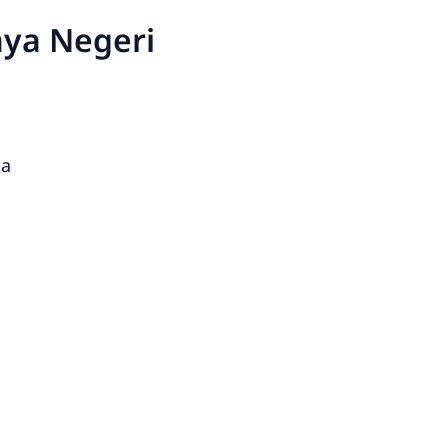
aya Negeri
sa