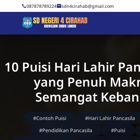
Skip to Content
087878789224
sdn4cirahab@gmail.com
Sekolah Dasar Negeri 4 C
10 Puisi Hari Lahir Pa
yang Penuh Mak
Semangat Keban
#Contoh Puisi
#Hari Lahir Pancasila
#Pendidikan Pancasila
#Puisi