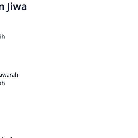
m Jiwa
ih
awarah
ah
a