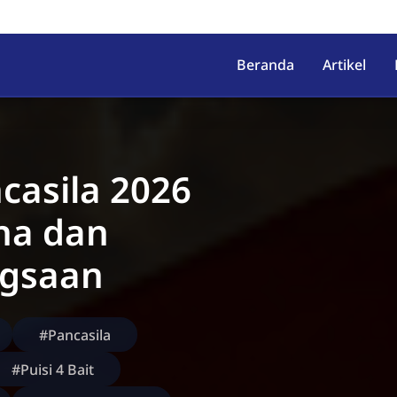
irahab, Kec. Lumbir, Kab. Ba
Beranda
Artikel
ncasila 2026
na dan
gsaan
#Pancasila
#Puisi 4 Bait