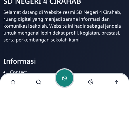
SD NEGERI 4 CIRAHAB
Admin
Selamat datang di Website resmi SD Negeri 4 Cirahab,
Online
ruang digital yang menjadi sarana informasi dan
komunikasi sekolah. Website ini hadir sebagai jendela
untuk mengenal lebih dekat profil, kegiatan, prestasi,
serta perkembangan sekolah kami.
Informasi
Contact
Disclamer
Sitemap
Privacy Policy
Alamat Kami
Cirahab RT 02 RW 04, Kecamatan Lumbir, Kabupaten