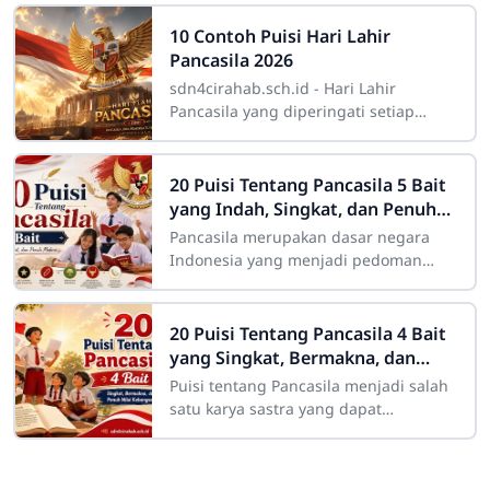
10 Contoh Puisi Hari Lahir
Pancasila 2026
sdn4cirahab.sch.id - Hari Lahir
Pancasila yang diperingati setiap
tanggal 1 Juni menjadi momen
penting bagi bangsa Indonesia untuk
mengenang kembali
20 Puisi Tentang Pancasila 5 Bait
yang Indah, Singkat, dan Penuh
Makna
Pancasila merupakan dasar negara
Indonesia yang menjadi pedoman
dalam kehidupan berbangsa dan
bernegara. Nilai-nilai Pancasila
mengajarkan kita untuk
20 Puisi Tentang Pancasila 4 Bait
yang Singkat, Bermakna, dan
Penuh Nilai Kebangsaan
Puisi tentang Pancasila menjadi salah
satu karya sastra yang dapat
digunakan untuk menanamkan rasa
cinta tanah air, semangat persatuan,
dan pemahaman