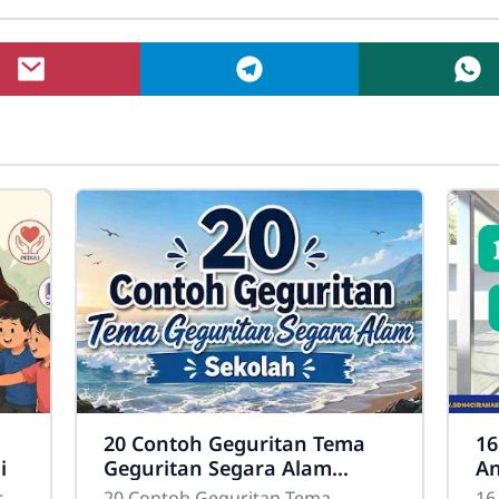
20 Contoh Geguritan Tema
16
i
Geguritan Segara Alam
An
Sekolah
r
20 Contoh Geguritan Tema
16