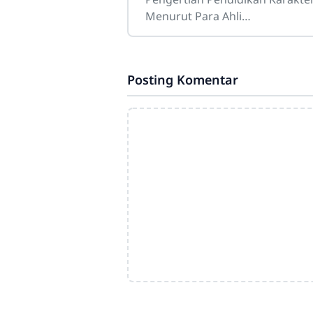
Menurut Para Ahli
Sdn4cirahab.sch.id- Pendidikan
karakter adalah suatu konsep
yang sangat penting dalam dun
Posting Komentar