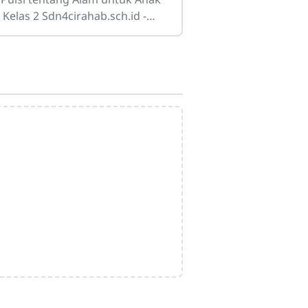
 Kelas 2 Sdn4cirahab.sch.id -
am selalu menjadi sumber
spirasi yang tak terbatas bagi
nyak orang. Bagi
Admin
Online