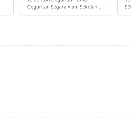
Geguritan Segara Alam Sekolah
SD
Sdn4cirahab.sch.id- Geguritan
Al
adalah salah satu bentuk puisi
in
ia
dalam bahasa Jawa yang
ba
digunakan