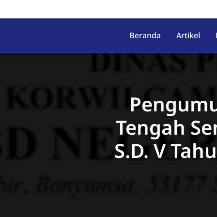
irahab, Kec. Lumbir, Kab. Ba
Beranda
Artikel
Pengumu
Tengah Sem
S.D. V Tah