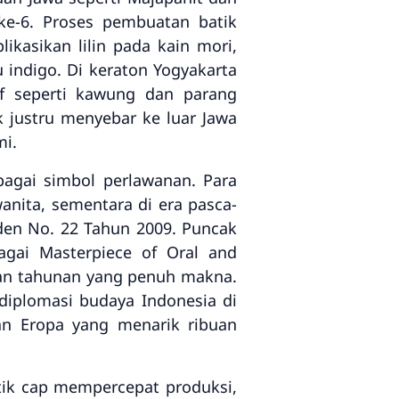
ke-6. Proses pembuatan batik
asikan lilin pada kain mori,
 indigo. Di keraton Yogyakarta
if seperti kawung dan parang
k justru menyebar ke luar Jawa
mi.
bagai simbol perlawanan. Para
anita, sementara di era pasca-
den No. 22 Tahun 2009. Puncak
gai Masterpiece of Oral and
atan tahunan yang penuh makna.
 diplomasi budaya Indonesia di
an Eropa yang menarik ribuan
batik cap mempercepat produksi,