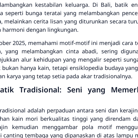
mbangkan kestabilan keluarga. Di Bali, batik e
a seperti bunga teratai yang melambangkan pencer
, melainkan cerita lisan yang diturunkan secara tu
an harmoni dengan lingkungan.
tober 2025, memahami motif-motif ini menjadi cara t
um, yang melambangkan cinta abadi, sering digun
ukkan alur kehidupan yang mengalir seperti sunga
ik bukan hanya kain, tetapi ensiklopedia budaya yan
 karya yang tetap setia pada akar tradisionalnya.
tik Tradisional: Seni yang Memer
tradisional adalah perpaduan antara seni dan keraji
lihan kain mori berkualitas tinggi yang direndam d
ajin kemudian menggambar pola motif menggun
lui canting tembaga yang dipanaskan di atas lampu m