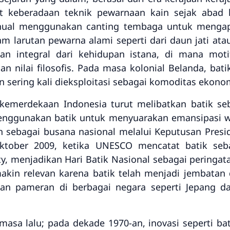
 keberadaan teknik pewarnaan kain sejak abad 
nual menggunakan canting tembaga untuk mengaplik
m larutan pewarna alami seperti dari daun jati atau
ian integral dari kehidupan istana, di mana mot
n nilai filosofis. Pada masa kolonial Belanda, bati
 sering kali dieksploitasi sebagai komoditas ekono
kemerdekaan Indonesia turut melibatkan batik se
menggunakan batik untuk menyuarakan emansipasi w
n sebagai busana nasional melalui Keputusan Presi
tober 2009, ketika UNESCO mencatat batik seba
ty, menjadikan Hari Batik Nasional sebagai pering
makin relevan karena batik telah menjadi jembatan
gan pameran di berbagai negara seperti Jepang d
i masa lalu; pada dekade 1970-an, inovasi seperti 