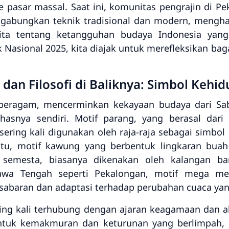
asar massal. Saat ini, komunitas pengrajin di Pe
gabungkan teknik tradisional dan modern, mengha
kita tentang ketangguhan budaya Indonesia ya
ik Nasional 2025, kita diajak untuk merefleksikan 
l dan Filosofi di Baliknya: Simbol Keh
u beragam, mencerminkan kekayaan budaya dari S
 khasnya sendiri. Motif parang, yang berasal dar
sering kali digunakan oleh raja-raja sebagai simb
itu, motif kawung yang berbentuk lingkaran bua
 semesta, biasanya dikenakan oleh kalangan b
Jawa Tengah seperti Pekalongan, motif mega me
baran dan adaptasi terhadap perubahan cuaca yang
sering kali terhubung dengan ajaran keagamaan dan 
ntuk kemakmuran dan keturunan yang berlimpah, 