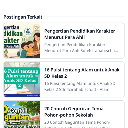
Postingan Terkait
Pengertian Pendidikan Karakter
Menurut Para Ahli
Pengertian Pendidikan Karakter
Menurut Para Ahli Sdn4cirahab.sch.id-
Pendidikan karakter adalah suatu
konsep yang sangat penting dalam
dunia
16 Puisi tentang Alam untuk Anak
SD Kelas 2
16 Puisi tentang Alam untuk Anak SD
Kelas 2 Sdn4cirahab.sch.id - Alam
selalu menjadi sumber inspirasi yang
tak terbatas bagi banyak orang. Bagi
20 Contoh Geguritan Tema
Pohon-pohon Sekolah
20 Contoh Geguritan Tema Pohon-