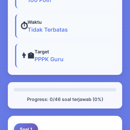
Waktu
⏱️
Tidak Terbatas
Target
👨‍🏫
PPPK Guru
Progress: 0/46 soal terjawab (0%)
Soal 1