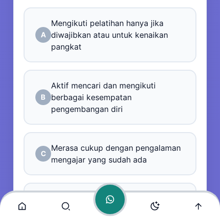
Mengikuti pelatihan hanya jika
diwajibkan atau untuk kenaikan
A
pangkat
Admin
Aktif mencari dan mengikuti
Online
berbagai kesempatan
B
pengembangan diri
Merasa cukup dengan pengalaman
C
mengajar yang sudah ada
Mengikuti pelatihan hanya yang
D
sesuai dengan minat pribadi