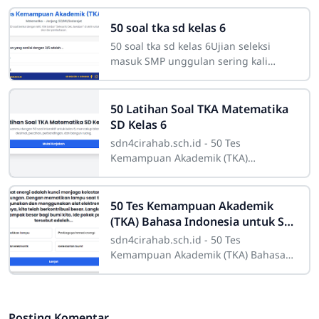
50 soal tka sd kelas 6
50 soal tka sd kelas 6Ujian seleksi
masuk SMP unggulan sering kali
menjadi tantangan besar bagi siswa
kelas 6 SD. Salah satu ujian yang
paling sering
50 Latihan Soal TKA Matematika
SD Kelas 6
sdn4cirahab.sch.id - 50 Tes
Kemampuan Akademik (TKA)
Matematika untuk tingkat SD kelas 6
mencakup berbagai topik yang sangat
penting untuk membantu
50 Tes Kemampuan Akademik
(TKA) Bahasa Indonesia untuk SD
kelas 6
sdn4cirahab.sch.id - 50 Tes
Kemampuan Akademik (TKA) Bahasa
Indonesia untuk SD kelas 6 menguji
berbagai aspek kemampuan
berbahasa yang sangat penting
Posting Komentar