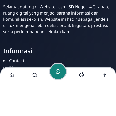
Selamat datang di Website resmi SD Negeri 4 Cirahab,
Admin
ruang digital yang menjadi sarana informasi dan
Online
komunikasi sekolah. Website ini hadir sebagai jendela
untuk mengenal lebih dekat profil, kegiatan, prestasi,
serta perkembangan sekolah kami.
Informasi
Contact
Disclamer
Sitemap
Privacy Policy
Alamat Kami
Cirahab RT 02 RW 04, Kecamatan Lumbir, Kabupaten