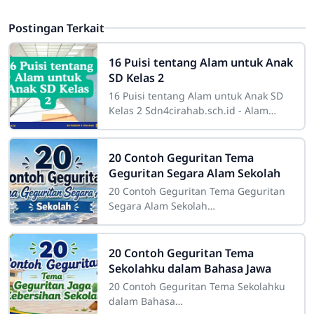
Postingan Terkait
16 Puisi tentang Alam untuk Anak
SD Kelas 2
16 Puisi tentang Alam untuk Anak SD
Kelas 2 Sdn4cirahab.sch.id - Alam
selalu menjadi sumber inspirasi yang
tak terbatas bagi banyak orang. Bagi
20 Contoh Geguritan Tema
Geguritan Segara Alam Sekolah
20 Contoh Geguritan Tema Geguritan
Segara Alam Sekolah
Sdn4cirahab.sch.id- Geguritan adalah
salah satu bentuk puisi dalam bahasa
Jawa yang digunakan
20 Contoh Geguritan Tema
Sekolahku dalam Bahasa Jawa
20 Contoh Geguritan Tema Sekolahku
dalam Bahasa