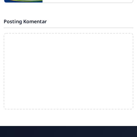
JawaSdn4cirahab.sch.id- Geguritan
adalah salah satu bentuk sastra lisan
dalam budaya Jawa yang dikenal
Posting Komentar