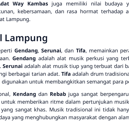
Adat Way Kambas
juga memiliki nilai budaya y
unan, kebersamaan, dan rasa hormat terhadap 
kat Lampung.
al Lampung
eperti
Gendang
,
Serunai
, dan
Tifa
, memainkan per
yaan.
Gendang
adalah alat musik perkusi yang terb
.
Serunai
adalah alat musik tiup yang terbuat dari
gi berbagai tarian adat.
Tifa
adalah drum tradisiona
ng digunakan untuk membangkitkan semangat para pe
onal,
Kendang
dan
Rebab
juga sangat berpengaru
untuk memberikan ritme dalam pertunjukan musik 
ng sangat khas. Musik tradisional ini tidak hany
udaya yang menghubungkan masyarakat dengan alam