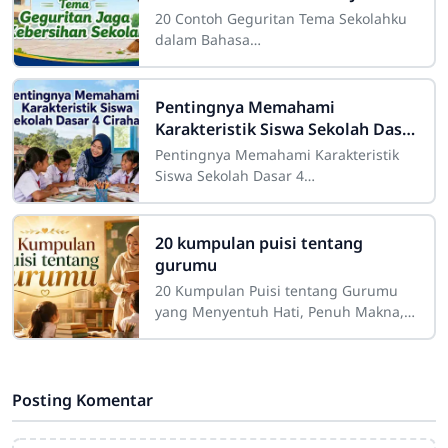
20 Contoh Geguritan Tema Sekolahku
dalam Bahasa
JawaSdn4cirahab.sch.id- Geguritan
adalah salah satu bentuk sastra lisan
dalam budaya Jawa yang dikenal
Pentingnya Memahami
Karakteristik Siswa Sekolah Dasar
4 Cirahab
Pentingnya Memahami Karakteristik
Siswa Sekolah Dasar 4
CirahabMemahami karakteristik siswa
merupakan salah satu bagian penting
dalam pelaksanaan
20 kumpulan puisi tentang
gurumu
20 Kumpulan Puisi tentang Gurumu
yang Menyentuh Hati, Penuh Makna,
dan InspiratifGuru merupakan sosok
yang memiliki tempat istimewa dalam
perjalanan
Posting Komentar