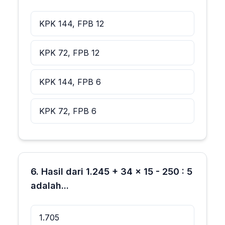
KPK 144, FPB 12
KPK 72, FPB 12
KPK 144, FPB 6
KPK 72, FPB 6
6. Hasil dari 1.245 + 34 x 15 - 250 : 5
adalah...
1.705