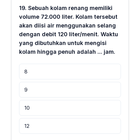
19. Sebuah kolam renang memiliki
volume 72.000 liter. Kolam tersebut
akan diisi air menggunakan selang
dengan debit 120 liter/menit. Waktu
yang dibutuhkan untuk mengisi
kolam hingga penuh adalah ... jam.
8
9
10
12