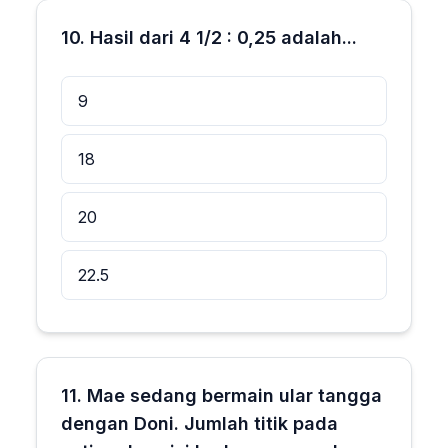
10. Hasil dari 4 1/2 : 0,25 adalah...
9
18
20
22.5
11. Mae sedang bermain ular tangga
dengan Doni. Jumlah titik pada