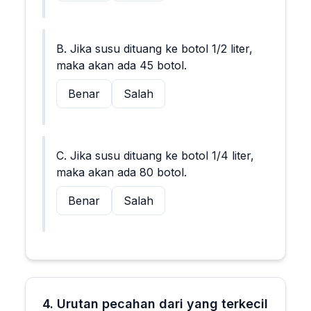
B. Jika susu dituang ke botol 1/2 liter,
maka akan ada 45 botol.
Benar
Salah
C. Jika susu dituang ke botol 1/4 liter,
maka akan ada 80 botol.
Benar
Salah
4. Urutan pecahan dari yang terkecil