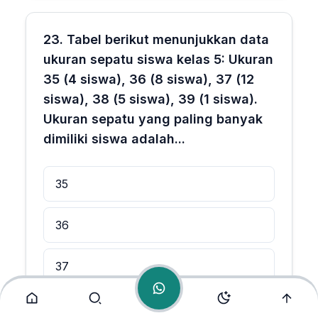
23. Tabel berikut menunjukkan data
ukuran sepatu siswa kelas 5: Ukuran
35 (4 siswa), 36 (8 siswa), 37 (12
siswa), 38 (5 siswa), 39 (1 siswa).
Ukuran sepatu yang paling banyak
Admin
Online
dimiliki siswa adalah...
35
36
37
38