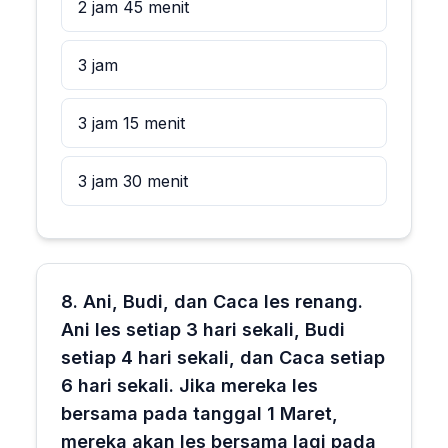
2 jam 45 menit
3 jam
3 jam 15 menit
3 jam 30 menit
8. Ani, Budi, dan Caca les renang.
Ani les setiap 3 hari sekali, Budi
setiap 4 hari sekali, dan Caca setiap
6 hari sekali. Jika mereka les
bersama pada tanggal 1 Maret,
mereka akan les bersama lagi pada