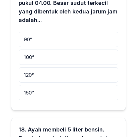
pukul 04.00. Besar sudut terkecil
yang dibentuk oleh kedua jarum jam
adalah...
90°
100°
120°
150°
18. Ayah membeli 5 liter bensin.