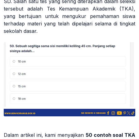
SD. Salah satu tes yang sering diterapkan dalam seleksi
tersebut adalah Tes Kemampuan Akademik (TKA),
yang bertujuan untuk mengukur pemahaman siswa
terhadap materi yang telah dipelajari selama di tingkat
sekolah dasar.
Dalam artikel ini, kami menyajikan
50 contoh soal TKA