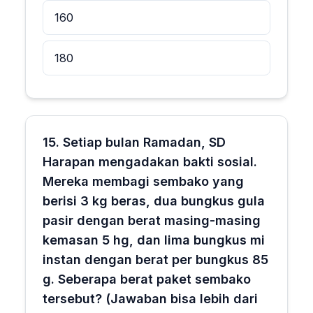
160
180
15. Setiap bulan Ramadan, SD
Harapan mengadakan bakti sosial.
Mereka membagi sembako yang
berisi 3 kg beras, dua bungkus gula
pasir dengan berat masing-masing
kemasan 5 hg, dan lima bungkus mi
instan dengan berat per bungkus 85
g. Seberapa berat paket sembako
tersebut? (Jawaban bisa lebih dari