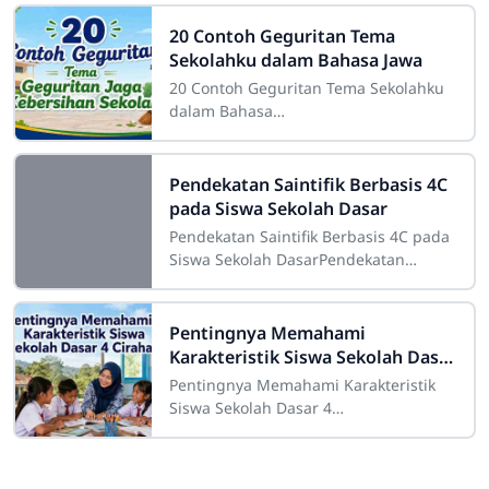
20 Contoh Geguritan Tema
Sekolahku dalam Bahasa Jawa
20 Contoh Geguritan Tema Sekolahku
dalam Bahasa
JawaSdn4cirahab.sch.id- Geguritan
adalah salah satu bentuk sastra lisan
dalam budaya Jawa yang dikenal
Pendekatan Saintifik Berbasis 4C
pada Siswa Sekolah Dasar
Pendekatan Saintifik Berbasis 4C pada
Siswa Sekolah DasarPendekatan
saintifik berbasis 4C pada siswa
sekolah dasar merupakan strategi
pembelajaran
Pentingnya Memahami
Karakteristik Siswa Sekolah Dasar
4 Cirahab
Pentingnya Memahami Karakteristik
Siswa Sekolah Dasar 4
CirahabMemahami karakteristik siswa
merupakan salah satu bagian penting
dalam pelaksanaan