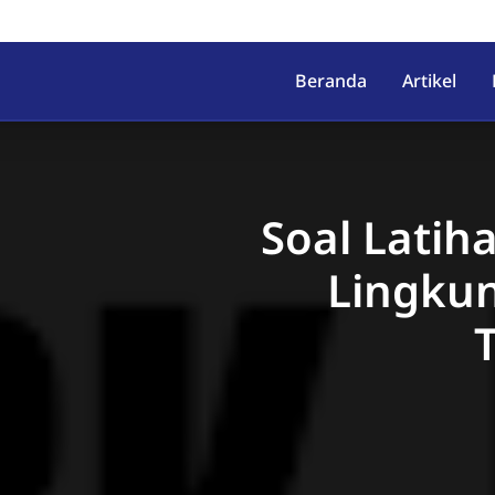
irahab, Kec. Lumbir, Kab. Ba
Beranda
Artikel
Soal Latih
Lingkun