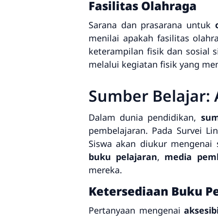
Fasilitas Olahraga
Sarana dan prasarana untuk
menilai apakah fasilitas ola
keterampilan fisik dan sosia
melalui kegiatan fisik yang me
Sumber Belajar: A
Dalam dunia pendidikan,
sum
pembelajaran. Pada Survei L
Siswa akan diukur mengenai s
buku pelajaran
,
media pembe
mereka.
Ketersediaan Buku P
Pertanyaan mengenai
aksesib