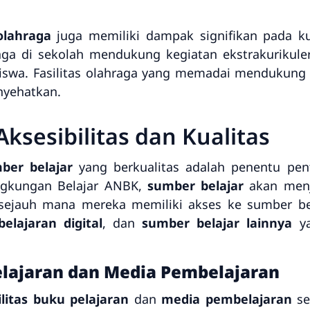
olahraga
juga memiliki dampak signifikan pada ku
hraga di sekolah mendukung kegiatan ekstrakurik
l siswa. Fasilitas olahraga yang memadai mendukun
nyehatkan.
ksesibilitas dan Kualitas
ber belajar
yang berkualitas adalah penentu pen
ingkungan Belajar ANBK,
sumber belajar
akan menja
ejauh mana mereka memiliki akses ke sumber bela
lajaran digital
, dan
sumber belajar lainnya
ya
elajaran dan Media Pembelajaran
ilitas buku pelajaran
dan
media pembelajaran
se