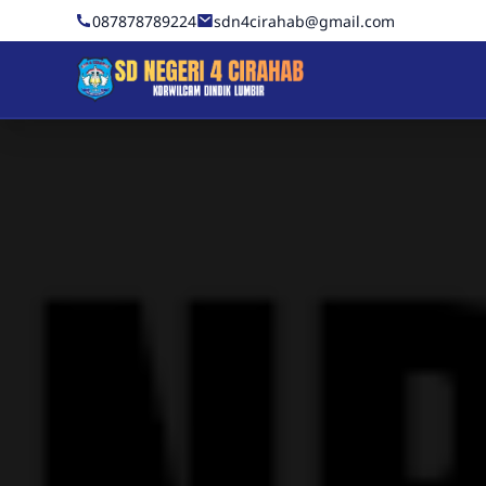
Skip to Content
087878789224
sdn4cirahab@gmail.com
Sekolah Dasar Negeri 4 C