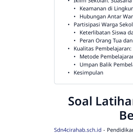
Iklim Sekolah: Suasana
Keamanan di Lingku
Hubungan Antar War
Partisipasi Warga Seko
Keterlibatan Siswa 
Peran Orang Tua dan
Kualitas Pembelajaran:
Metode Pembelajara
Umpan Balik Pembel
Kesimpulan
Soal Latih
Be
Sdn4cirahab.sch.id
- Pendidika