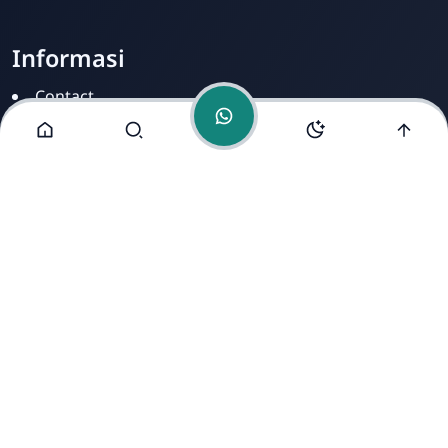
Informasi
Contact
Disclamer
Sitemap
Privacy Policy
Alamat Kami
Cirahab RT 02 RW 04, Kecamatan Lumbir, Kabupaten
Banyumas, Jawa Tengah 53177