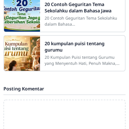
peran besar dalam proses
20 Contoh Geguritan Tema
Sekolahku dalam Bahasa Jawa
20 Contoh Geguritan Tema Sekolahku
dalam Bahasa
JawaSdn4cirahab.sch.id- Geguritan
adalah salah satu bentuk sastra lisan
dalam budaya Jawa yang dikenal
20 kumpulan puisi tentang
gurumu
20 Kumpulan Puisi tentang Gurumu
yang Menyentuh Hati, Penuh Makna,
dan InspiratifGuru merupakan sosok
yang memiliki tempat istimewa dalam
perjalanan
Posting Komentar