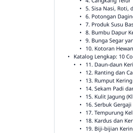
4. Cangkang Telur
5. Sisa Nasi, Roti
6. Potongan Daging
7. Produk Susu Ba
8. Bumbu Dapur K
9. Bunga Segar ya
10. Kotoran Hewan
Katalog Lengkap: 10 C
11. Daun-daun Ker
12. Ranting dan C
13. Rumput Kering
14. Sekam Padi da
15. Kulit Jagung (
16. Serbuk Gergaji
17. Tempurung Ke
18. Kardus dan Ke
19. Biji-bijian Keri