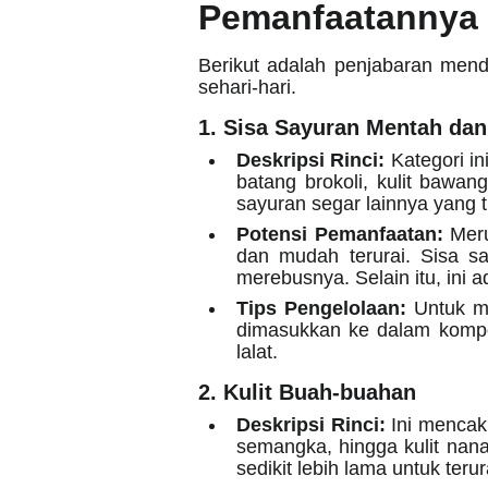
Pemanfaatannya
Berikut adalah penjabaran mend
sehari-hari.
1. Sisa Sayuran Mentah da
Deskripsi Rinci:
Kategori in
batang brokoli, kulit bawan
sayuran segar lainnya yang t
Potensi Pemanfaatan:
Meru
dan mudah terurai. Sisa sa
merebusnya. Selain itu, in
Tips Pengelolaan:
Untuk me
dimasukkan ke dalam kompos
lalat.
2. Kulit Buah-buahan
Deskripsi Rinci:
Ini mencakup
semangka, hingga kulit nanas
sedikit lebih lama untuk ter