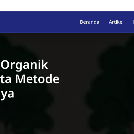
irahab, Kec. Lumbir, Kab. Ba
Beranda
Artikel
 Organik
rta Metode
nya