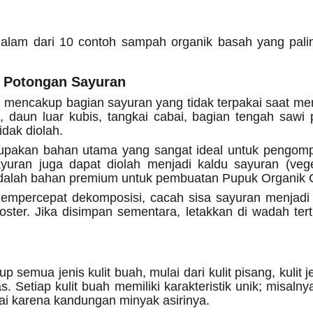
alam dari 10 contoh sampah organik basah yang pali
n Potongan Sayuran
i mencakup bagian sayuran yang tidak terpakai saat mem
g, daun luar kubis, tangkai cabai, bagian tengah sawi 
idak diolah.
pakan bahan utama yang sangat ideal untuk pengomp
yuran juga dapat diolah menjadi kaldu sayuran (veg
i adalah bahan premium untuk pembuatan Pupuk Organik
mpercepat dekomposisi, cacah sisa sayuran menjadi 
ter. Jika disimpan sementara, letakkan di wadah ter
 semua jenis kulit buah, mulai dari kulit pisang, kulit jer
. Setiap kulit buah memiliki karakteristik unik; misaln
urai karena kandungan minyak asirinya.