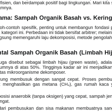
isien, dan berdampak positif bagi lingkungan. Mari kit
lamnya.
ama: Sampah Organik Basah vs. Kerin
toh-contoh spesifik, penting untuk membangun fondas
ategori ini. Perbedaan ini tidak bersifat arbitrer; melai
angsung memengaruhi laju dekomposisi, metode pengolah
ntal Sampah Organik Basah (Limbah Hi
ga disebut sebagai limbah hijau (green waste), adala
mumnya di atas 50%. Tingginya kadar air ini menjadika
vitas mikroorganisme dekomposer.
ng membusuk dengan sangat cepat. Proses pembusuk
at menghasilkan gas metana (CH₄), gas rumah kaca y
sisi anaerobik (tanpa oksigen) yang cepat, sampah jen
ngat.
ri pembusukan dan sisa makanan membuatnya sangat