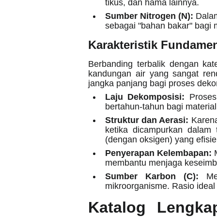
tikus, dan hama lainnya.
Sumber Nitrogen (N):
Dalam
sebagai "bahan bakar" bagi 
Karakteristik Fundame
Berbanding terbalik dengan kat
kandungan air yang sangat rend
jangka panjang bagi proses deko
Laju Dekomposisi:
Proses 
bertahun-tahun bagi material
Struktur dan Aerasi:
Karena
ketika dicampurkan dalam 
(dengan oksigen) yang efisi
Penyerapan Kelembapan:
M
membantu menjaga keseimba
Sumber Karbon (C):
Mer
mikroorganisme. Rasio ideal
Katalog Lengk