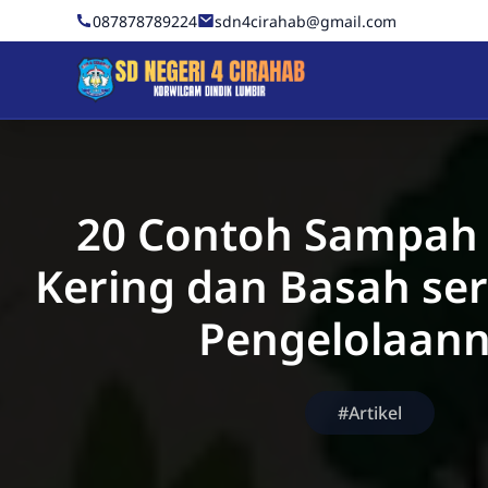
Skip to Content
087878789224
sdn4cirahab@gmail.com
Sekolah Dasar Negeri 4 C
20 Contoh Sampah
Kering dan Basah se
Pengelolaan
#Artikel