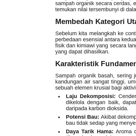
sampah organik secara cerdas, ef
temukan nilai tersembunyi di da
Membedah Kategori Ut
Sebelum kita melangkah ke con
perbedaan esensial antara kedua k
fisik dan kimiawi yang secara l
yang dapat dihasilkan.
Karakteristik Fundame
Sampah organik basah, sering ju
kandungan air sangat tinggi, u
sebuah elemen krusial bagi akti
Laju Dekomposisi:
Cenderu
dikelola dengan baik, dap
daripada karbon dioksida.
Potensi Bau:
Akibat dekompo
bau tidak sedap yang menye
Daya Tarik Hama:
Aroma da