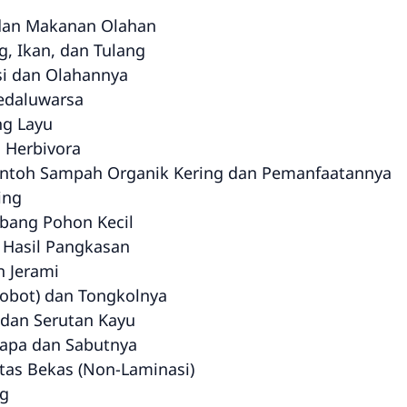
, dan Makanan Olahan
, Ikan, dan Tulang
si dan Olahannya
edaluwarsa
ng Layu
 Herbivora
ontoh Sampah Organik Kering dan Pemanfaatannya
ing
abang Pohon Kecil
 Hasil Pangkasan
n Jerami
Klobot) dan Tongkolnya
 dan Serutan Kayu
lapa dan Sabutnya
rtas Bekas (Non-Laminasi)
ng