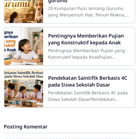
gurumu
20 Kumpulan Puisi tentang Gurumu
yang Menyentuh Hati, Penuh Makna,
dan InspiratifGuru merupakan sosok
yang memiliki tempat istimewa dalam
perjalanan
Pentingnya Memberikan Pujian
yang Konstruktif kepada Anak
Pentingnya Memberikan Pujian yang
Konstruktif kepada AnakPujian
merupakan salah satu bentuk
komunikasi positif yang memiliki
peran besar dalam proses
Pendekatan Saintifik Berbasis 4C
pada Siswa Sekolah Dasar
Pendekatan Saintifik Berbasis 4C pada
Siswa Sekolah DasarPendekatan
saintifik berbasis 4C pada siswa
sekolah dasar merupakan strategi
pembelajaran
Posting Komentar