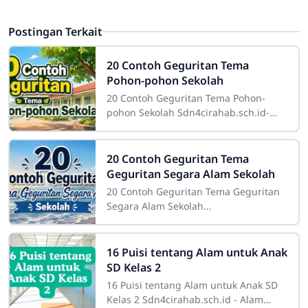
Postingan Terkait
20 Contoh Geguritan Tema
Pohon-pohon Sekolah
20 Contoh Geguritan Tema Pohon-
pohon Sekolah Sdn4cirahab.sch.id-
Pohon-pohon di sekitar sekolah
memiliki peran yang sangat penting.
Tidak hanya
20 Contoh Geguritan Tema
Geguritan Segara Alam Sekolah
20 Contoh Geguritan Tema Geguritan
Segara Alam Sekolah
Sdn4cirahab.sch.id- Geguritan adalah
salah satu bentuk puisi dalam bahasa
Jawa yang digunakan
16 Puisi tentang Alam untuk Anak
SD Kelas 2
16 Puisi tentang Alam untuk Anak SD
Kelas 2 Sdn4cirahab.sch.id - Alam