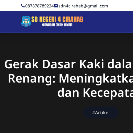
Skip to Content
087878789224
sdn4cirahab@gmail.com
Sekolah Dasar Negeri 4 C
Gerak Dasar Kaki dala
Renang: Meningkatkan
dan Kecepat
#Artikel