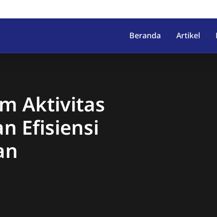
irahab, Kec. Lumbir, Kab. Ba
Beranda
Artikel
m Aktivitas
 Efisiensi
an