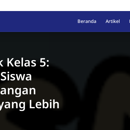
irahab, Kec. Lumbir, Kab. Ba
Beranda
Artikel
 Kelas 5:
Siswa
tangan
yang Lebih