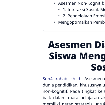
Asesmen Non-Kognitif:
1. Interaksi Sosial:
2. Pengelolaan Emo
Mengoptimalkan Pembel
Asesmen Di
Siswa Meng
So
Sdn4cirahab.sch.id
- Asesmen d
dunia pendidikan, khususnya 
non-kognitif. Pada tingkat k
baik dalam mata pelajaran a
memiliki peran strategis unt