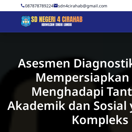
Skip to Content
087878789224
sdn4cirahab@gmail.com
Sekolah Dasar Negeri 4 C
Asesmen Diagnostik
Mempersiapkan 
Menghadapi Tan
Akademik dan Sosial 
Kompleks