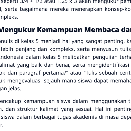
al seperti 3/4 + 1/2 atau 1.25 x 3 akan mengukur p
l, serta bagaimana mereka menerapkan konsep-ko
mpleks.
: Mengukur Kemampuan Membaca da
s di kelas 5 menjadi hal yang sangat penting, ka
 lebih panjang dan kompleks, serta menyusun tulis
 Indonesia dalam kelas 5 melibatkan pengujian t
imat yang baik dan benar, serta mengidentifikasi
kok dari paragraf pertama?" atau "Tulis sebuah ce
ntuk mengevaluasi sejauh mana siswa dapat memah
an jelas.
a mencakup kemampuan siswa dalam menggunakan tat
, dan struktur kalimat yang sesuai. Hal ini pen
iswa dalam berbagai tugas akademis di masa depa
r.