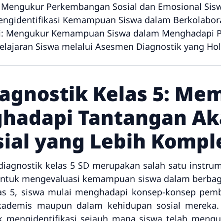
 Mengukur Perkembangan Sosial dan Emosional Sis
 Mengidentifikasi Kemampuan Siswa dalam Berkolabo
si: Mengukur Kemampuan Siswa dalam Menghadapi P
ajaran Siswa melalui Asesmen Diagnostik yang Holi
agnostik Kelas 5: Me
hadapi Tantangan A
sial yang Lebih Kompl
iagnostik kelas 5 SD merupakan salah satu instru
untuk mengevaluasi kemampuan siswa dalam berbaga
elas 5, siswa mulai menghadapi konsep-konsep pemb
kademis maupun dalam kehidupan sosial mereka. 
uk mengidentifikasi sejauh mana siswa telah mengu