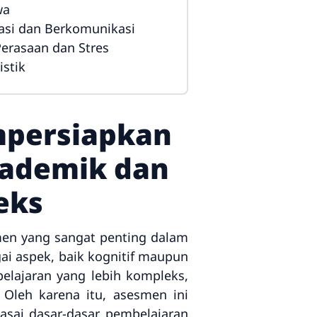
wa
rasi dan Berkomunikasi
erasaan dan Stres
stik
mpersiapkan
kademik dan
eks
men yang sangat penting dalam
i aspek, baik kognitif maupun
elajaran yang lebih kompleks,
Oleh karena itu, asesmen ini
asai dasar-dasar pembelajaran