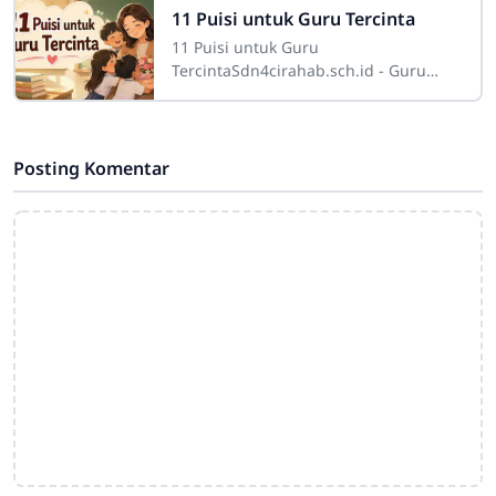
kebijaksanaan. Sosoknya tidak
11 Puisi untuk Guru Tercinta
11 Puisi untuk Guru
TercintaSdn4cirahab.sch.id - Guru
adalah sosok mulia yang
menempatkan dirinya sebagai pilar
utama dalam pembentukan karakter
dan
Posting Komentar