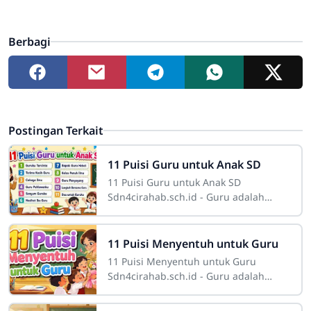
Berbagi
Postingan Terkait
11 Puisi Guru untuk Anak SD
11 Puisi Guru untuk Anak SD
Sdn4cirahab.sch.id - Guru adalah
sosok pahlawan tanpa tanda jasa yang
berperan sangat penting dalam
membentuk karakter,
11 Puisi Menyentuh untuk Guru
11 Puisi Menyentuh untuk Guru
Sdn4cirahab.sch.id - Guru adalah
lentera dalam kegelapan yang
menerangi jalan ilmu dan