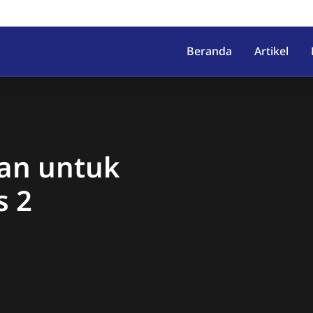
irahab, Kec. Lumbir, Kab. Ba
Beranda
Artikel
an untuk
s 2