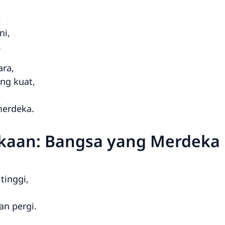
,
ni,
.
ra,
ng kuat,
,
merdeka.
ekaan: Bangsa yang Merdeka
tinggi,
,
an pergi.