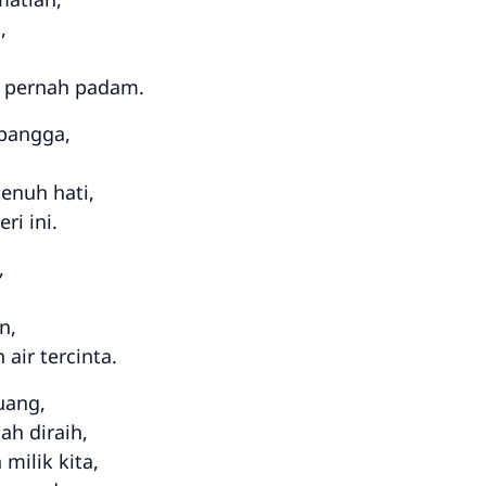
,
 pernah padam.
 bangga,
enuh hati,
ri ini.
,
n,
air tercinta.
uang,
h diraih,
milik kita,