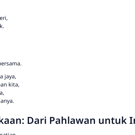
ri,
k.
bersama.
a jaya,
n kita,
a,
manya.
ekaan: Dari Pahlawan untuk 
matian,