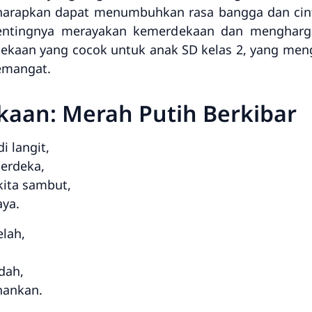
diharapkan dapat menumbuhkan rasa bangga dan cin
ntingnya merayakan kemerdekaan dan mengharga
rdekaan yang cocok untuk anak SD kelas 2, yang me
emangat.
kaan: Merah Putih Berkibar
i langit,
erdeka,
ita sambut,
aya.
elah,
dah,
hankan.