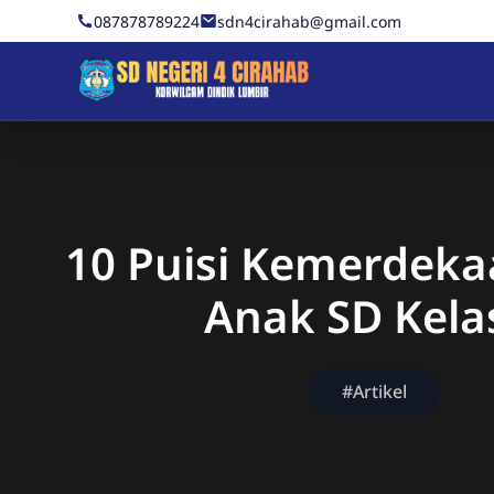
Skip to Content
087878789224
sdn4cirahab@gmail.com
Sekolah Dasar Negeri 4 C
10 Puisi Kemerdeka
Anak SD Kela
#Artikel