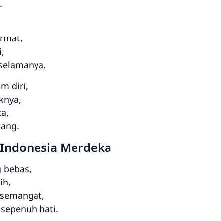
.
rmat,
i,
 selamanya.
m diri,
knya,
ta,
tang.
 Indonesia Merdeka
 bebas,
ih,
 semangat,
sepenuh hati.