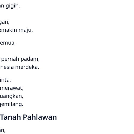
n gigih,
gan,
emakin maju.
semua,
 pernah padam,
onesia merdeka.
inta,
 merawat,
juangkan,
gemilang.
 Tanah Pahlawan
an,