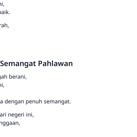
i,
aik.
rah,
: Semangat Pahlawan
ah berani,
i,
a dengan penuh semangat.
i negeri ini,
nggaan,