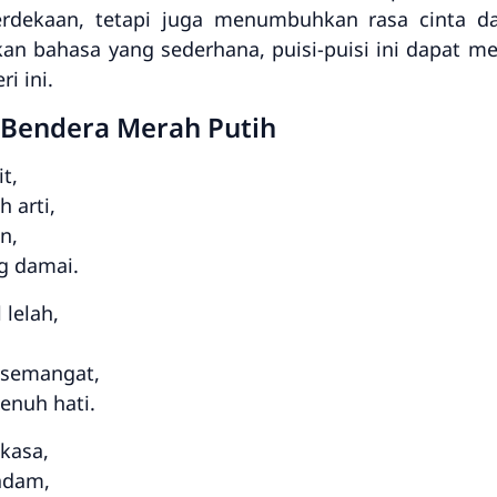
rdekaan, tetapi juga menumbuhkan rasa cinta d
n bahasa yang sederhana, puisi-puisi ini dapat m
i ini.
 Bendera Merah Putih
t,
 arti,
n,
g damai.
lelah,
 semangat,
enuh hati.
kasa,
adam,