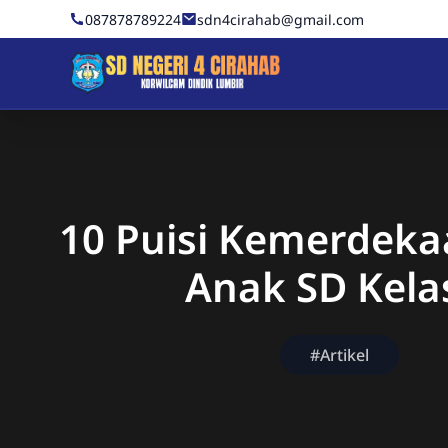
Skip to Content
087878789224
sdn4cirahab@gmail.com
Sekolah Dasar Negeri 4 C
10 Puisi Kemerdeka
Anak SD Kela
#Artikel