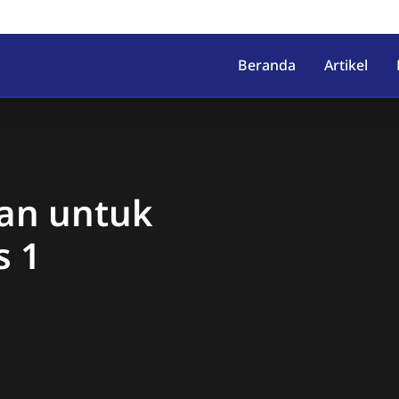
irahab, Kec. Lumbir, Kab. Ba
Beranda
Artikel
an untuk
s 1